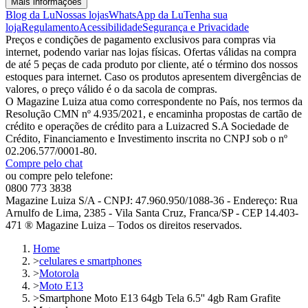
Mais informações
Blog da Lu
Nossas lojas
WhatsApp da Lu
Tenha sua
loja
Regulamento
Acessibilidade
Segurança e Privacidade
Preços e condições de pagamento exclusivos para compras via
internet, podendo variar nas lojas físicas. Ofertas válidas na compra
de até 5 peças de cada produto por cliente, até o término dos nossos
estoques para internet. Caso os produtos apresentem divergências de
valores, o preço válido é o da sacola de compras.
O Magazine Luiza atua como correspondente no País, nos termos da
Resolução CMN nº 4.935/2021, e encaminha propostas de cartão de
crédito e operações de crédito para a Luizacred S.A Sociedade de
Crédito, Financiamento e Investimento inscrita no CNPJ sob o nº
02.206.577/0001-80.
Compre pelo chat
ou compre pelo telefone:
0800 773 3838
Magazine Luiza S/A - CNPJ: 47.960.950/1088-36 - Endereço: Rua
Arnulfo de Lima, 2385 - Vila Santa Cruz, Franca/SP - CEP 14.403-
471 ® Magazine Luiza – Todos os direitos reservados.
Home
>
celulares e smartphones
>
Motorola
>
Moto E13
>
Smartphone Moto E13 64gb Tela 6.5'' 4gb Ram Grafite