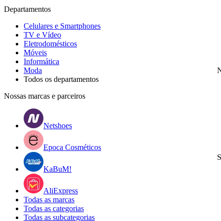
Departamentos
Celulares e Smartphones
TV e Vídeo
Eletrodomésticos
Móveis
Informática
Moda
N
Todos os departamentos
Nossas marcas e parceiros
Netshoes
Epoca Cosméticos
S
KaBuM!
AliExpress
Todas as marcas
Todas as categorias
Todas as subcategorias