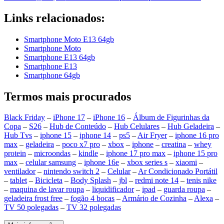
Links relacionados:
Smartphone Moto E13 64gb
Smartphone Moto
Smartphone E13 64gb
Smartphone E13
Smartphone 64gb
Termos mais procurados
Black Friday
–
iPhone 17
–
iPhone 16
–
Álbum de Figurinhas da
Copa
–
S26
–
Hub de Conteúdo
–
Hub Celulares
–
Hub Geladeira
–
Hub Tvs
–
iphone 15
–
iphone 14
–
ps5
–
Air Fryer
–
iphone 16 pro
max
–
geladeira
–
poco x7 pro
–
xbox
–
iphone
–
creatina
–
whey
protein
–
microondas
–
kindle
–
iphone 17 pro max
–
iphone 15 pro
max
–
celular samsung
–
iphone 16e
–
xbox series s
–
xiaomi
–
ventilador
–
nintendo switch 2
–
Celular
–
Ar Condicionado Portátil
–
tablet
–
Bicicleta
–
Body Splash
–
jbl
–
redmi note 14
–
tenis nike
–
maquina de lavar roupa
–
liquidificador
–
ipad
–
guarda roupa
–
geladeira frost free
–
fogão 4 bocas
–
Armário de Cozinha
–
Alexa
–
TV 50 polegadas
–
TV 32 polegadas