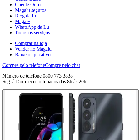
Cliente Ouro
Magalu seguros
Blog da Lu
Maga +
WhatsApp da Lu
Todos os serviços
Comprar na loja
Vender no Magalu
Baixe o aplicativo
Compre pelo telefone
Compre pelo chat
Número de telefone 0800 773 3838
Seg. à Dom. exceto feriados das 8h às 20h