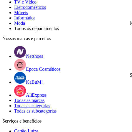
TV e Vídeo
Eletrodomésticos
Móveis
Informática
Moda
N
Todos os departamentos
Nossas marcas e parceiros
Netshoes
Epoca Cosméticos
S
KaBuM!
AliExpress
Todas as marcas
Todas as categorias
Todas as subcategorias
Serviços e benefícios
Cartão Luiza