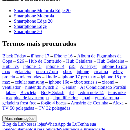
Smartphone Motorola Edge 20
Smartphone Motorola
Smartphone Edge 20
Smartphone Edge
Smartphone 20
Termos mais procurados
Black Friday
–
iPhone 17
–
iPhone 16
–
Álbum de Figurinhas da
Copa
–
S26
–
Hub de Conteúdo
–
Hub Celulares
–
Hub Geladeira
–
Hub Tvs
–
iphone 15
–
iphone 14
–
ps5
–
Air Fryer
–
iphone 16 pro
max
–
geladeira
–
poco x7 pro
–
xbox
–
iphone
–
creatina
–
whey
protein
–
microondas
–
kindle
–
iphone 17 pro max
–
iphone 15 pro
max
–
celular samsung
–
iphone 16e
–
xbox series s
–
xiaomi
–
ventilador
–
nintendo switch 2
–
Celular
–
Ar Condicionado Portátil
–
tablet
–
Bicicleta
–
Body Splash
–
jbl
–
redmi note 14
–
tenis nike
–
maquina de lavar roupa
–
liquidificador
–
ipad
–
guarda roupa
–
geladeira frost free
–
fogão 4 bocas
–
Armário de Cozinha
–
Alexa
–
TV 50 polegadas
–
TV 32 polegadas
Mais informações
Blog da Lu
Nossas lojas
WhatsApp da Lu
Tenha sua
loja
Regulamento
Acessibilidade
Segurança e Privacidade