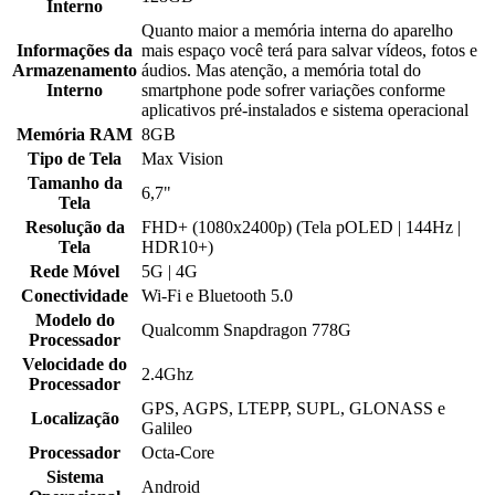
Interno
Quanto maior a memória interna do aparelho
Informações da
mais espaço você terá para salvar vídeos, fotos e
Armazenamento
áudios. Mas atenção, a memória total do
Interno
smartphone pode sofrer variações conforme
aplicativos pré-instalados e sistema operacional
Memória RAM
8GB
Tipo de Tela
Max Vision
Tamanho da
6,7"
Tela
Resolução da
FHD+ (1080x2400p) (Tela pOLED | 144Hz |
Tela
HDR10+)
Rede Móvel
5G | 4G
Conectividade
Wi-Fi e Bluetooth 5.0
Modelo do
Qualcomm Snapdragon 778G
Processador
Velocidade do
2.4Ghz
Processador
GPS, AGPS, LTEPP, SUPL, GLONASS e
Localização
Galileo
Processador
Octa-Core
Sistema
Android