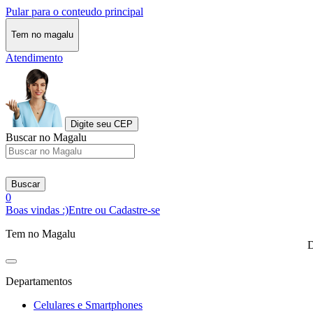
Pular para o conteudo principal
Tem no magalu
Atendimento
Digite seu CEP
Buscar no Magalu
Buscar
0
Boas vindas :)
Entre ou Cadastre-se
Tem no Magalu
D
Departamentos
Celulares e Smartphones