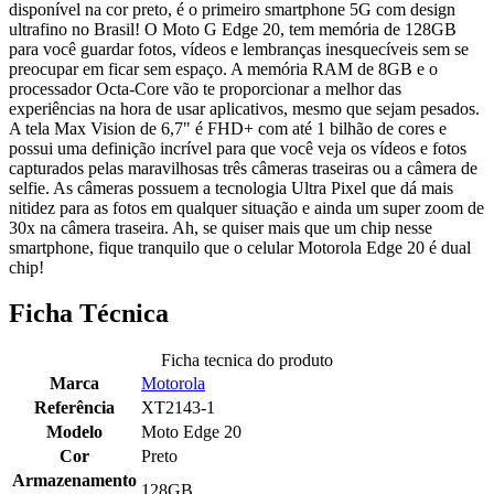
disponível na cor preto, é o primeiro smartphone 5G com design
ultrafino no Brasil! O Moto G Edge 20, tem memória de 128GB
para você guardar fotos, vídeos e lembranças inesquecíveis sem se
preocupar em ficar sem espaço. A memória RAM de 8GB e o
processador Octa-Core vão te proporcionar a melhor das
experiências na hora de usar aplicativos, mesmo que sejam pesados.
A tela Max Vision de 6,7" é FHD+ com até 1 bilhão de cores e
possui uma definição incrível para que você veja os vídeos e fotos
capturados pelas maravilhosas três câmeras traseiras ou a câmera de
selfie. As câmeras possuem a tecnologia Ultra Pixel que dá mais
nitidez para as fotos em qualquer situação e ainda um super zoom de
30x na câmera traseira. Ah, se quiser mais que um chip nesse
smartphone, fique tranquilo que o celular Motorola Edge 20 é dual
chip!
Ficha Técnica
Ficha tecnica do produto
Marca
Motorola
Referência
XT2143-1
Modelo
Moto Edge 20
Cor
Preto
Armazenamento
128GB