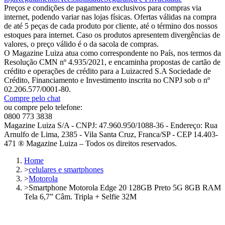
Preços e condições de pagamento exclusivos para compras via
internet, podendo variar nas lojas físicas. Ofertas válidas na compra
de até 5 peças de cada produto por cliente, até o término dos nossos
estoques para internet. Caso os produtos apresentem divergências de
valores, o preço válido é o da sacola de compras.
O Magazine Luiza atua como correspondente no País, nos termos da
Resolução CMN nº 4.935/2021, e encaminha propostas de cartão de
crédito e operações de crédito para a Luizacred S.A Sociedade de
Crédito, Financiamento e Investimento inscrita no CNPJ sob o nº
02.206.577/0001-80.
Compre pelo chat
ou compre pelo telefone:
0800 773 3838
Magazine Luiza S/A - CNPJ: 47.960.950/1088-36 - Endereço: Rua
Arnulfo de Lima, 2385 - Vila Santa Cruz, Franca/SP - CEP 14.403-
471 ® Magazine Luiza – Todos os direitos reservados.
Home
>
celulares e smartphones
>
Motorola
>
Smartphone Motorola Edge 20 128GB Preto 5G 8GB RAM
Tela 6,7” Câm. Tripla + Selfie 32M