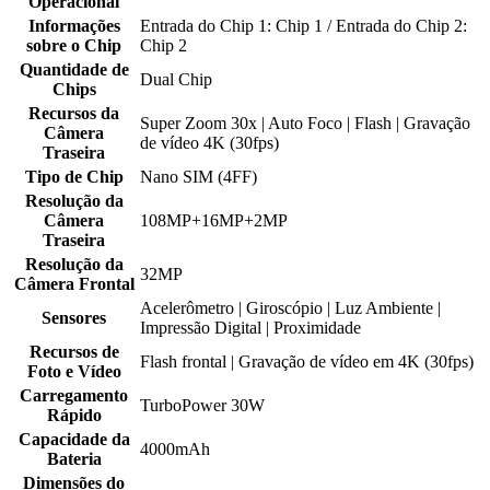
Operacional
Informações
Entrada do Chip 1: Chip 1 / Entrada do Chip 2:
sobre o Chip
Chip 2
Quantidade de
Dual Chip
Chips
Recursos da
Super Zoom 30x | Auto Foco | Flash | Gravação
Câmera
de vídeo 4K (30fps)
Traseira
Tipo de Chip
Nano SIM (4FF)
Resolução da
Câmera
108MP+16MP+2MP
Traseira
Resolução da
32MP
Câmera Frontal
Acelerômetro | Giroscópio | Luz Ambiente |
Sensores
Impressão Digital | Proximidade
Recursos de
Flash frontal | Gravação de vídeo em 4K (30fps)
Foto e Vídeo
Carregamento
TurboPower 30W
Rápido
Capacidade da
4000mAh
Bateria
Dimensões do