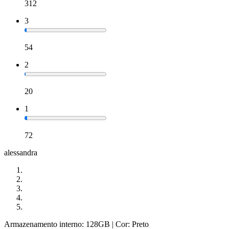
312
3
54
2
20
1
72
alessandra
Armazenamento interno: 128GB
| Cor: Preto