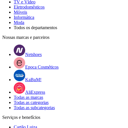
TV e Vídeo
Eletrodomésticos
Móveis
Informática
Moda
Todos os departamentos
Nossas marcas e parceiros
Netshoes
Epoca Cosméticos
KaBuM!
AliExpress
Todas as marcas
Todas as categorias
Todas as subcategorias
Serviços e benefícios
Cartão Luiza