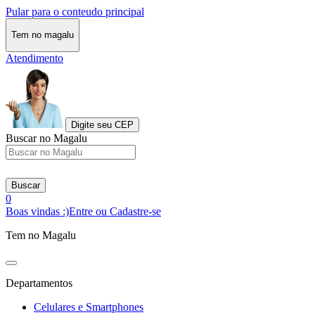
Pular para o conteudo principal
Tem no magalu
Atendimento
Digite seu CEP
Buscar no Magalu
Buscar
0
Boas vindas :)
Entre ou Cadastre-se
Tem no Magalu
Departamentos
Celulares e Smartphones