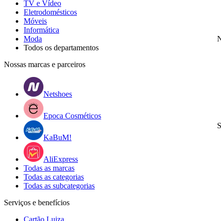
TV e Vídeo
Eletrodomésticos
Móveis
Informática
Moda
N
Todos os departamentos
Nossas marcas e parceiros
Netshoes
Epoca Cosméticos
S
KaBuM!
AliExpress
Todas as marcas
Todas as categorias
Todas as subcategorias
Serviços e benefícios
Cartão Luiza