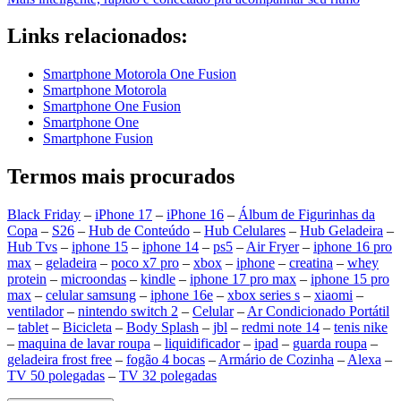
Links relacionados:
Smartphone Motorola One Fusion
Smartphone Motorola
Smartphone One Fusion
Smartphone One
Smartphone Fusion
Termos mais procurados
Black Friday
–
iPhone 17
–
iPhone 16
–
Álbum de Figurinhas da
Copa
–
S26
–
Hub de Conteúdo
–
Hub Celulares
–
Hub Geladeira
–
Hub Tvs
–
iphone 15
–
iphone 14
–
ps5
–
Air Fryer
–
iphone 16 pro
max
–
geladeira
–
poco x7 pro
–
xbox
–
iphone
–
creatina
–
whey
protein
–
microondas
–
kindle
–
iphone 17 pro max
–
iphone 15 pro
max
–
celular samsung
–
iphone 16e
–
xbox series s
–
xiaomi
–
ventilador
–
nintendo switch 2
–
Celular
–
Ar Condicionado Portátil
–
tablet
–
Bicicleta
–
Body Splash
–
jbl
–
redmi note 14
–
tenis nike
–
maquina de lavar roupa
–
liquidificador
–
ipad
–
guarda roupa
–
geladeira frost free
–
fogão 4 bocas
–
Armário de Cozinha
–
Alexa
–
TV 50 polegadas
–
TV 32 polegadas