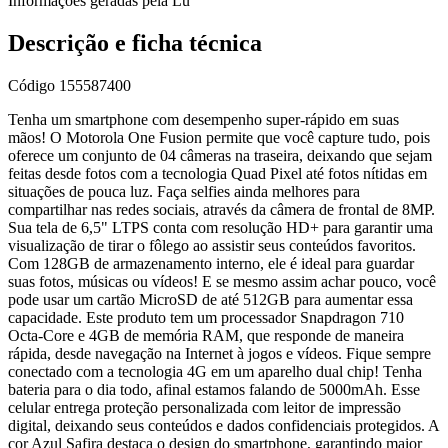
Informações geradas pela Lu
Descrição e ficha técnica
Código
155587400
Tenha um smartphone com desempenho super-rápido em suas
mãos! O Motorola One Fusion permite que você capture tudo, pois
oferece um conjunto de 04 câmeras na traseira, deixando que sejam
feitas desde fotos com a tecnologia Quad Pixel até fotos nítidas em
situações de pouca luz. Faça selfies ainda melhores para
compartilhar nas redes sociais, através da câmera de frontal de 8MP.
Sua tela de 6,5" LTPS conta com resolução HD+ para garantir uma
visualização de tirar o fôlego ao assistir seus conteúdos favoritos.
Com 128GB de armazenamento interno, ele é ideal para guardar
suas fotos, músicas ou vídeos! E se mesmo assim achar pouco, você
pode usar um cartão MicroSD de até 512GB para aumentar essa
capacidade. Este produto tem um processador Snapdragon 710
Octa-Core e 4GB de memória RAM, que responde de maneira
rápida, desde navegação na Internet à jogos e vídeos. Fique sempre
conectado com a tecnologia 4G em um aparelho dual chip! Tenha
bateria para o dia todo, afinal estamos falando de 5000mAh. Esse
celular entrega proteção personalizada com leitor de impressão
digital, deixando seus conteúdos e dados confidenciais protegidos. A
cor Azul Safira destaca o design do smartphone, garantindo maior