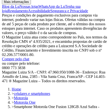
Mais informações
Blog da Lu
Nossas lojas
WhatsApp da Lu
Tenha sua
loja
Regulamento
Acessibilidade
Segurança e Privacidade
Preços e condições de pagamento exclusivos para compras via
internet, podendo variar nas lojas físicas. Ofertas válidas na compra
de até 5 peças de cada produto por cliente, até o término dos nossos
estoques para internet. Caso os produtos apresentem divergências de
valores, o preço válido é o da sacola de compras.
O Magazine Luiza atua como correspondente no País, nos termos da
Resolução CMN nº 4.935/2021, e encaminha propostas de cartão de
crédito e operações de crédito para a Luizacred S.A Sociedade de
Crédito, Financiamento e Investimento inscrita no CNPJ sob o nº
02.206.577/0001-80.
Compre pelo chat
ou compre pelo telefone:
0800 773 3838
Magazine Luiza S/A - CNPJ: 47.960.950/1088-36 - Endereço: Rua
Arnulfo de Lima, 2385 - Vila Santa Cruz, Franca/SP - CEP 14.403-
471 ® Magazine Luiza – Todos os direitos reservados.
Home
>
celulares e smartphones
>
Motorola
>
Motorola One
>
Smartphone Motorola One Fusion 128GB Azul Safira -