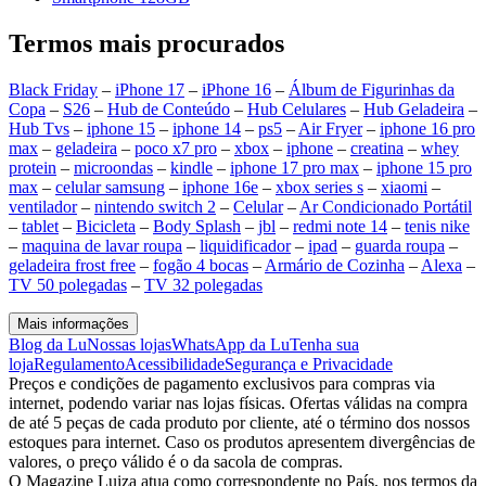
Termos mais procurados
Black Friday
–
iPhone 17
–
iPhone 16
–
Álbum de Figurinhas da
Copa
–
S26
–
Hub de Conteúdo
–
Hub Celulares
–
Hub Geladeira
–
Hub Tvs
–
iphone 15
–
iphone 14
–
ps5
–
Air Fryer
–
iphone 16 pro
max
–
geladeira
–
poco x7 pro
–
xbox
–
iphone
–
creatina
–
whey
protein
–
microondas
–
kindle
–
iphone 17 pro max
–
iphone 15 pro
max
–
celular samsung
–
iphone 16e
–
xbox series s
–
xiaomi
–
ventilador
–
nintendo switch 2
–
Celular
–
Ar Condicionado Portátil
–
tablet
–
Bicicleta
–
Body Splash
–
jbl
–
redmi note 14
–
tenis nike
–
maquina de lavar roupa
–
liquidificador
–
ipad
–
guarda roupa
–
geladeira frost free
–
fogão 4 bocas
–
Armário de Cozinha
–
Alexa
–
TV 50 polegadas
–
TV 32 polegadas
Mais informações
Blog da Lu
Nossas lojas
WhatsApp da Lu
Tenha sua
loja
Regulamento
Acessibilidade
Segurança e Privacidade
Preços e condições de pagamento exclusivos para compras via
internet, podendo variar nas lojas físicas. Ofertas válidas na compra
de até 5 peças de cada produto por cliente, até o término dos nossos
estoques para internet. Caso os produtos apresentem divergências de
valores, o preço válido é o da sacola de compras.
O Magazine Luiza atua como correspondente no País, nos termos da