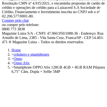
Resolução CMN nº 4.935/2021, e encaminha propostas de cartão de
crédito e operações de crédito para a Luizacred S.A Sociedade de
Crédito, Financiamento e Investimento inscrita no CNPJ sob o nº
02.206.577/0001-80.
Compre pelo chat
ou compre pelo telefone:
0800 773 3838
Magazine Luiza S/A - CNPJ: 47.960.950/1088-36 - Endereço: Rua
Arnulfo de Lima, 2385 - Vila Santa Cruz, Franca/SP - CEP 14.403-
471 ® Magazine Luiza – Todos os direitos reservados.
Home
>
celulares e smartphones
>
Oppo
>
Oppo A6x
>
Smartphone OPPO A6x 128GB 4GB + 8GB RAM Púrpura
6,75" Câm. Dupla + Selfie 5MP