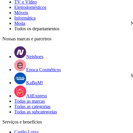
TV e Vídeo
Eletrodomésticos
Móveis
Informática
Moda
N
Todos os departamentos
Nossas marcas e parceiros
Netshoes
Epoca Cosméticos
S
KaBuM!
AliExpress
Todas as marcas
Todas as categorias
Todas as subcategorias
Serviços e benefícios
Cartão Luiza