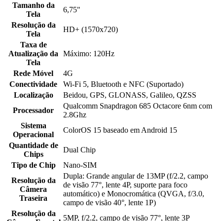
Tamanho da
6,75"
Tela
Resolução da
HD+ (1570x720)
Tela
Taxa de
Atualização da
Máximo: 120Hz
Tela
Rede Móvel
4G
Conectividade
Wi-Fi 5, Bluetooth e NFC (Suportado)
Localização
Beidou, GPS, GLONASS, Galileo, QZSS
Qualcomm Snapdragon 685 Octacore 6nm com
Processador
2.8Ghz
Sistema
ColorOS 15 baseado em Android 15
Operacional
Quantidade de
Dual Chip
Chips
Tipo de Chip
Nano-SIM
Dupla: Grande angular de 13MP (f/2.2, campo
Resolução da
de visão 77°, lente 4P, suporte para foco
Câmera
automático) e Monocromática (QVGA, f/3.0,
Traseira
campo de visão 40°, lente 1P)
Resolução da
5MP, f/2.2, campo de visão 77°, lente 3P