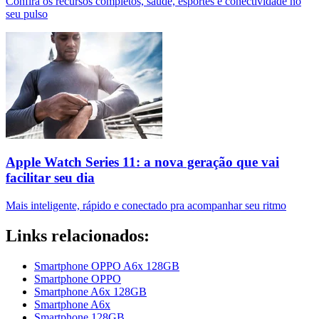
Confira os recursos completos, saúde, esportes e conectividade no
seu pulso
Apple Watch Series 11: a nova geração que vai
facilitar seu dia
Mais inteligente, rápido e conectado pra acompanhar seu ritmo
Links relacionados:
Smartphone OPPO A6x 128GB
Smartphone OPPO
Smartphone A6x 128GB
Smartphone A6x
Smartphone 128GB