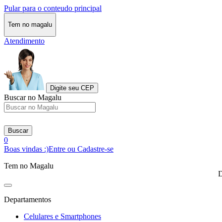
Pular para o conteudo principal
Tem no magalu
Atendimento
Digite seu CEP
Buscar no Magalu
Buscar
0
Boas vindas :)
Entre ou Cadastre-se
Tem no Magalu
D
Departamentos
Celulares e Smartphones