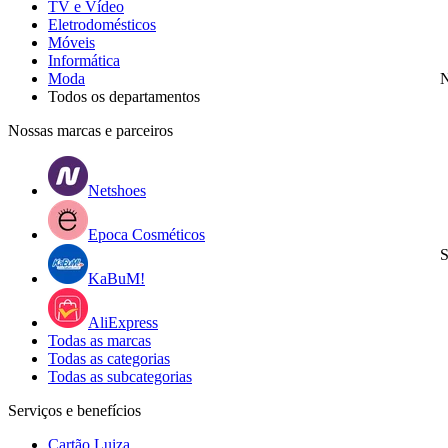
TV e Vídeo
Eletrodomésticos
Móveis
Informática
Moda
N
Todos os departamentos
Nossas marcas e parceiros
Netshoes
Epoca Cosméticos
S
KaBuM!
AliExpress
Todas as marcas
Todas as categorias
Todas as subcategorias
Serviços e benefícios
Cartão Luiza