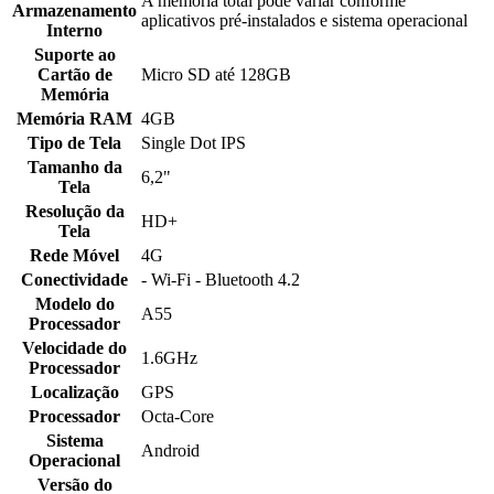
A memória total pode variar conforme
Armazenamento
aplicativos pré-instalados e sistema operacional
Interno
Suporte ao
Cartão de
Micro SD até 128GB
Memória
Memória RAM
4GB
Tipo de Tela
Single Dot IPS
Tamanho da
6,2"
Tela
Resolução da
HD+
Tela
Rede Móvel
4G
Conectividade
- Wi-Fi - Bluetooth 4.2
Modelo do
A55
Processador
Velocidade do
1.6GHz
Processador
Localização
GPS
Processador
Octa-Core
Sistema
Android
Operacional
Versão do