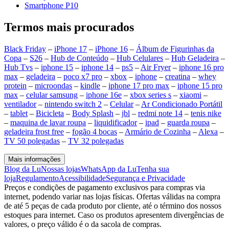
Smartphone P10
Termos mais procurados
Black Friday
–
iPhone 17
–
iPhone 16
–
Álbum de Figurinhas da
Copa
–
S26
–
Hub de Conteúdo
–
Hub Celulares
–
Hub Geladeira
–
Hub Tvs
–
iphone 15
–
iphone 14
–
ps5
–
Air Fryer
–
iphone 16 pro
max
–
geladeira
–
poco x7 pro
–
xbox
–
iphone
–
creatina
–
whey
protein
–
microondas
–
kindle
–
iphone 17 pro max
–
iphone 15 pro
max
–
celular samsung
–
iphone 16e
–
xbox series s
–
xiaomi
–
ventilador
–
nintendo switch 2
–
Celular
–
Ar Condicionado Portátil
–
tablet
–
Bicicleta
–
Body Splash
–
jbl
–
redmi note 14
–
tenis nike
–
maquina de lavar roupa
–
liquidificador
–
ipad
–
guarda roupa
–
geladeira frost free
–
fogão 4 bocas
–
Armário de Cozinha
–
Alexa
–
TV 50 polegadas
–
TV 32 polegadas
Mais informações
Blog da Lu
Nossas lojas
WhatsApp da Lu
Tenha sua
loja
Regulamento
Acessibilidade
Segurança e Privacidade
Preços e condições de pagamento exclusivos para compras via
internet, podendo variar nas lojas físicas. Ofertas válidas na compra
de até 5 peças de cada produto por cliente, até o término dos nossos
estoques para internet. Caso os produtos apresentem divergências de
valores, o preço válido é o da sacola de compras.