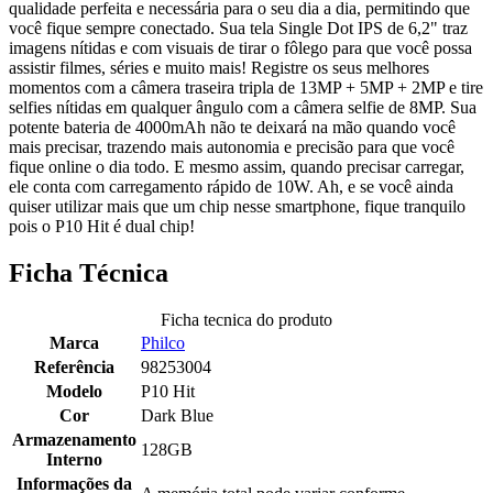
qualidade perfeita e necessária para o seu dia a dia, permitindo que
você fique sempre conectado. Sua tela Single Dot IPS de 6,2" traz
imagens nítidas e com visuais de tirar o fôlego para que você possa
assistir filmes, séries e muito mais! Registre os seus melhores
momentos com a câmera traseira tripla de 13MP + 5MP + 2MP e tire
selfies nítidas em qualquer ângulo com a câmera selfie de 8MP. Sua
potente bateria de 4000mAh não te deixará na mão quando você
mais precisar, trazendo mais autonomia e precisão para que você
fique online o dia todo. E mesmo assim, quando precisar carregar,
ele conta com carregamento rápido de 10W. Ah, e se você ainda
quiser utilizar mais que um chip nesse smartphone, fique tranquilo
pois o P10 Hit é dual chip!
Ficha Técnica
Ficha tecnica do produto
Marca
Philco
Referência
98253004
Modelo
P10 Hit
Cor
Dark Blue
Armazenamento
128GB
Interno
Informações da