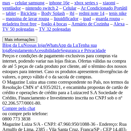
max
–
celular samsung
–
iphone 16e
–
xbox series s
–
xiaomi
–
ventilador
–
nintendo switch 2
–
Celular
–
Ar Condicionado Portátil
–
tablet
–
Bicicleta
–
Body Splash
–
jbl
–
redmi note 14
–
tenis nike
–
maquina de lavar roupa
–
liquidificador
–
ipad
–
guarda roupa
–
geladeira frost free
–
fogão 4 bocas
–
Armário de Cozinha
–
Alexa
–
TV 50 polegadas
–
TV 32 polegadas
Mais informações
Blog da Lu
Nossas lojas
WhatsApp da Lu
Tenha sua
loja
Regulamento
Acessibilidade
Segurança e Privacidade
Preços e condições de pagamento exclusivos para compras via
internet, podendo variar nas lojas físicas. Ofertas válidas na compra
de até 5 peças de cada produto por cliente, até o término dos nossos
estoques para internet. Caso os produtos apresentem divergências de
valores, o preço válido é o da sacola de compras.
O Magazine Luiza atua como correspondente no País, nos termos da
Resolução CMN nº 4.935/2021, e encaminha propostas de cartão de
crédito e operações de crédito para a Luizacred S.A Sociedade de
Crédito, Financiamento e Investimento inscrita no CNPJ sob o nº
02.206.577/0001-80.
Compre pelo chat
ou compre pelo telefone:
0800 773 3838
Magazine Luiza S/A - CNPJ: 47.960.950/1088-36 - Endereço: Rua
Arnulfo de Lima, 2385 - Vila Santa Cruz, Franca/SP - CEP 14.403-