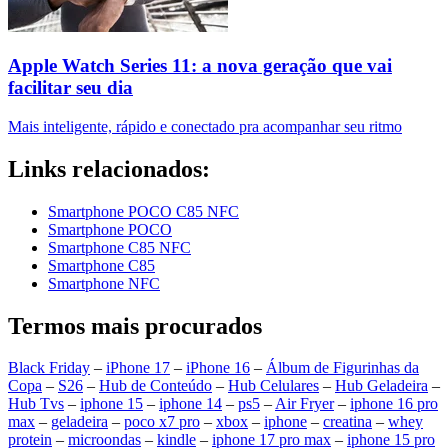
Apple Watch Series 11: a nova geração que vai
facilitar seu dia
Mais inteligente, rápido e conectado pra acompanhar seu ritmo
Links relacionados:
Smartphone POCO C85 NFC
Smartphone POCO
Smartphone C85 NFC
Smartphone C85
Smartphone NFC
Termos mais procurados
Black Friday
–
iPhone 17
–
iPhone 16
–
Álbum de Figurinhas da
Copa
–
S26
–
Hub de Conteúdo
–
Hub Celulares
–
Hub Geladeira
–
Hub Tvs
–
iphone 15
–
iphone 14
–
ps5
–
Air Fryer
–
iphone 16 pro
max
–
geladeira
–
poco x7 pro
–
xbox
–
iphone
–
creatina
–
whey
protein
–
microondas
–
kindle
–
iphone 17 pro max
–
iphone 15 pro