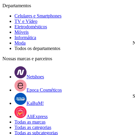
Departamentos
Celulares e Smartphones
TV e Vídeo
Eletrodomésticos
Móveis
Informática
Moda
N
Todos os departamentos
Nossas marcas e parceiros
Netshoes
Epoca Cosméticos
S
KaBuM!
AliExpress
Todas as marcas
Todas as categorias
Todas as subcategorias