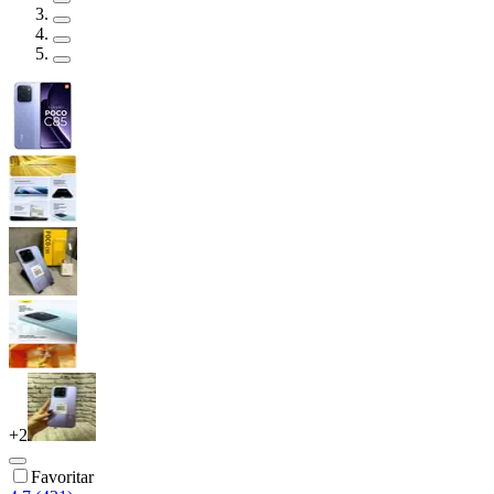
+
2
Favoritar