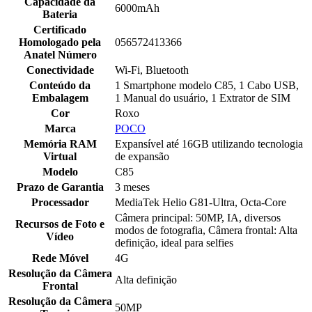
Capacidade da
6000mAh
Bateria
Certificado
Homologado pela
056572413366
Anatel Número
Conectividade
Wi-Fi, Bluetooth
Conteúdo da
1 Smartphone modelo C85, 1 Cabo USB,
Embalagem
1 Manual do usuário, 1 Extrator de SIM
Cor
Roxo
Marca
POCO
Memória RAM
Expansível até 16GB utilizando tecnologia
Virtual
de expansão
Modelo
C85
Prazo de Garantia
3 meses
Processador
MediaTek Helio G81-Ultra, Octa-Core
Câmera principal: 50MP, IA, diversos
Recursos de Foto e
modos de fotografia, Câmera frontal: Alta
Vídeo
definição, ideal para selfies
Rede Móvel
4G
Resolução da Câmera
Alta definição
Frontal
Resolução da Câmera
50MP