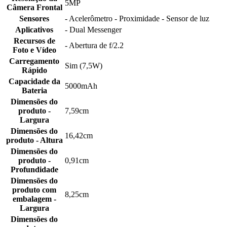
5MP
Câmera Frontal
Sensores
- Acelerômetro - Proximidade - Sensor de luz
Aplicativos
- Dual Messenger
Recursos de
- Abertura de f/2.2
Foto e Vídeo
Carregamento
Sim (7,5W)
Rápido
Capacidade da
5000mAh
Bateria
Dimensões do
produto -
7,59cm
Largura
Dimensões do
16,42cm
produto - Altura
Dimensões do
produto -
0,91cm
Profundidade
Dimensões do
produto com
8,25cm
embalagem -
Largura
Dimensões do