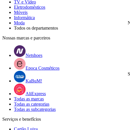
TV e Vídeo
Eletrodomésticos
Móveis
Informática
Moda
N
Todos os departamentos
Nossas marcas e parceiros
Netshoes
Epoca Cosméticos
S
KaBuM!
AliExpress
Todas as marcas
Todas as categorias
Todas as subcategorias
Serviços e benefícios
Cartão Luiza