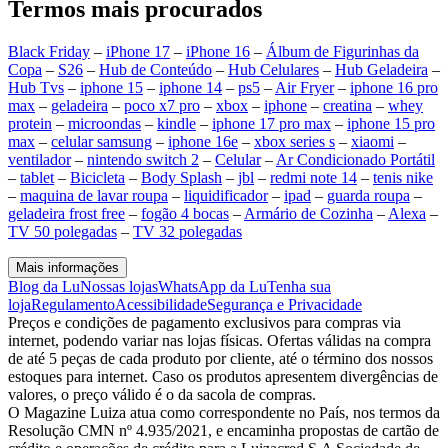
Termos mais procurados
Black Friday
–
iPhone 17
–
iPhone 16
–
Álbum de Figurinhas da
Copa
–
S26
–
Hub de Conteúdo
–
Hub Celulares
–
Hub Geladeira
–
Hub Tvs
–
iphone 15
–
iphone 14
–
ps5
–
Air Fryer
–
iphone 16 pro
max
–
geladeira
–
poco x7 pro
–
xbox
–
iphone
–
creatina
–
whey
protein
–
microondas
–
kindle
–
iphone 17 pro max
–
iphone 15 pro
max
–
celular samsung
–
iphone 16e
–
xbox series s
–
xiaomi
–
ventilador
–
nintendo switch 2
–
Celular
–
Ar Condicionado Portátil
–
tablet
–
Bicicleta
–
Body Splash
–
jbl
–
redmi note 14
–
tenis nike
–
maquina de lavar roupa
–
liquidificador
–
ipad
–
guarda roupa
–
geladeira frost free
–
fogão 4 bocas
–
Armário de Cozinha
–
Alexa
–
TV 50 polegadas
–
TV 32 polegadas
Mais informações
Blog da Lu
Nossas lojas
WhatsApp da Lu
Tenha sua
loja
Regulamento
Acessibilidade
Segurança e Privacidade
Preços e condições de pagamento exclusivos para compras via
internet, podendo variar nas lojas físicas. Ofertas válidas na compra
de até 5 peças de cada produto por cliente, até o término dos nossos
estoques para internet. Caso os produtos apresentem divergências de
valores, o preço válido é o da sacola de compras.
O Magazine Luiza atua como correspondente no País, nos termos da
Resolução CMN nº 4.935/2021, e encaminha propostas de cartão de