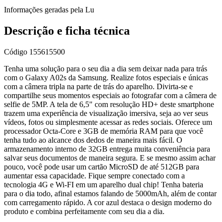
Informações geradas pela Lu
Descrição e ficha técnica
Código
155615500
Tenha uma solução para o seu dia a dia sem deixar nada para trás
com o Galaxy A02s da Samsung. Realize fotos especiais e únicas
com a câmera tripla na parte de trás do aparelho. Divirta-se e
compartilhe seus momentos especiais ao fotografar com a câmera de
selfie de 5MP. A tela de 6,5" com resolução HD+ deste smartphone
trazem uma experiência de visualização imersiva, seja ao ver seus
vídeos, fotos ou simplesmente acessar as redes sociais. Oferece um
processador Octa-Core e 3GB de memória RAM para que você
tenha tudo ao alcance dos dedos de maneira mais fácil. O
armazenamento interno de 32GB entrega muita conveniência para
salvar seus documentos de maneira segura. E se mesmo assim achar
pouco, você pode usar um cartão MicroSD de até 512GB para
aumentar essa capacidade. Fique sempre conectado com a
tecnologia 4G e Wi-FI em um aparelho dual chip! Tenha bateria
para o dia todo, afinal estamos falando de 5000mAh, além de contar
com carregamento rápido. A cor azul destaca o design moderno do
produto e combina perfeitamente com seu dia a dia.