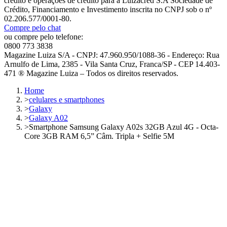
crédito e operações de crédito para a Luizacred S.A Sociedade de
Crédito, Financiamento e Investimento inscrita no CNPJ sob o nº
02.206.577/0001-80.
Compre pelo chat
ou compre pelo telefone:
0800 773 3838
Magazine Luiza S/A - CNPJ: 47.960.950/1088-36 - Endereço: Rua
Arnulfo de Lima, 2385 - Vila Santa Cruz, Franca/SP - CEP 14.403-
471 ® Magazine Luiza – Todos os direitos reservados.
Home
>
celulares e smartphones
>
Galaxy
>
Galaxy A02
>
Smartphone Samsung Galaxy A02s 32GB Azul 4G - Octa-
Core 3GB RAM 6,5” Câm. Tripla + Selfie 5M