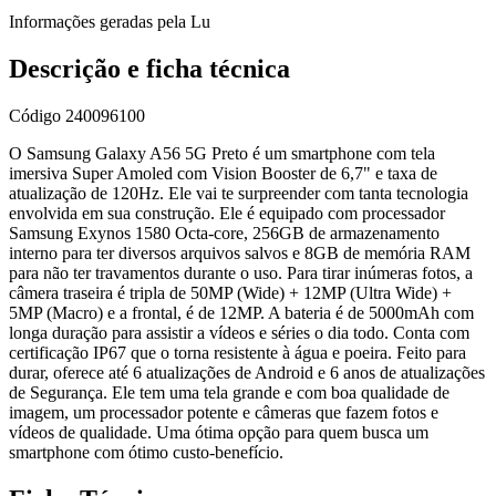
Informações geradas pela Lu
Descrição e ficha técnica
Código
240096100
O Samsung Galaxy A56 5G Preto é um smartphone com tela
imersiva Super Amoled com Vision Booster de 6,7" e taxa de
atualização de 120Hz. Ele vai te surpreender com tanta tecnologia
envolvida em sua construção. Ele é equipado com processador
Samsung Exynos 1580 Octa-core, 256GB de armazenamento
interno para ter diversos arquivos salvos e 8GB de memória RAM
para não ter travamentos durante o uso. Para tirar inúmeras fotos, a
câmera traseira é tripla de 50MP (Wide) + 12MP (Ultra Wide) +
5MP (Macro) e a frontal, é de 12MP. A bateria é de 5000mAh com
longa duração para assistir a vídeos e séries o dia todo. Conta com
certificação IP67 que o torna resistente à água e poeira. Feito para
durar, oferece até 6 atualizações de Android e 6 anos de atualizações
de Segurança. Ele tem uma tela grande e com boa qualidade de
imagem, um processador potente e câmeras que fazem fotos e
vídeos de qualidade. Uma ótima opção para quem busca um
smartphone com ótimo custo-benefício.