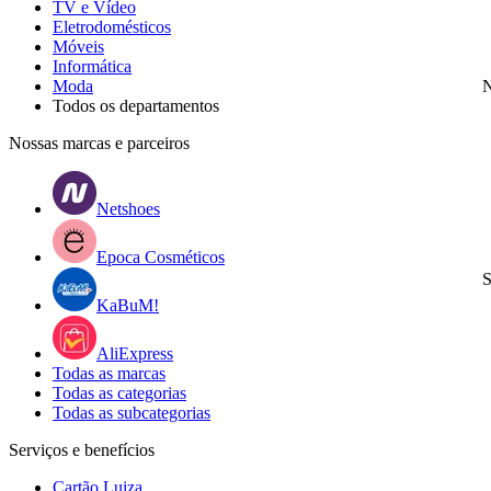
TV e Vídeo
Eletrodomésticos
Móveis
Informática
Moda
N
Todos os departamentos
Nossas marcas e parceiros
Netshoes
Epoca Cosméticos
S
KaBuM!
AliExpress
Todas as marcas
Todas as categorias
Todas as subcategorias
Serviços e benefícios
Cartão Luiza