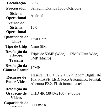
Localização
GPS
Processador
Samsung Exynos 1580 Octa-core
Sistema
Android
Operacional
Versão do
Sistema
15.0
Operacional
Quantidade de
Dual Chip
Chips
Tipo de Chip
Nano SIM
Resolução da
Tripla de 50MP (Wide) + 12MP (Ultra Wide) +
Câmera
5MP (Macro)
Traseira
Resolução da
12MP
Câmera Frontal
Traseira: F1.8 + F2.2 + F2.4, Zoom Digital até
Recursos de
10x, FLASH LED, Foco Automático. Frontal:
Foto e Vídeo
Abertura F2.2, Flash frontal na tela
Resolução da
Gravação de
UHD 4K (3840x2160) | @30fps
Vídeos
Capacidade da
5000mAh