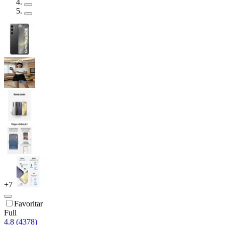
+
7
Favoritar
Full
4.8 (4378)