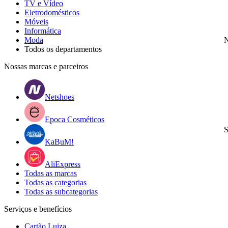
TV e Vídeo
Eletrodomésticos
Móveis
Informática
Moda
N
Todos os departamentos
Nossas marcas e parceiros
Netshoes
Epoca Cosméticos
S
KaBuM!
AliExpress
Todas as marcas
Todas as categorias
Todas as subcategorias
Serviços e benefícios
Cartão Luiza