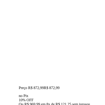
Preço R$ 872,99
R$
872
,
99
no Pix
10% OFF
Ou R$ 969,99 em 8x de R$ 121,25 sem juros
ou