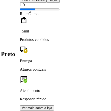
Fale com lojista
Seguir
1.9
Ruim
Ótimo
+5mil
Produtos vendidos
 Preto
Entrega
Atrasos pontuais
Atendimento
Responde rápido
Ver mais sobre a loja