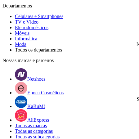
Departamentos
Celulares e Smartphones
TV e Vídeo
Eletrodomésticos
Móveis
Informática
Moda
N
Todos os departamentos
Nossas marcas e parceiros
Netshoes
Epoca Cosméticos
S
KaBuM!
AliExpress
Todas as marcas
Todas as categorias
Todas as subcategorias