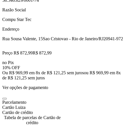
58.546.829/0001-74
Razão Social
Compu Star Tec
Endereço
Rua Sousa Valente, 15
Sao Cristovao - Rio de Janeiro/RJ
20941-972
Preço R$ 872,99
R$
872
,
99
no Pix
10% OFF
Ou R$ 969,99 em 8x de R$ 121,25 sem juros
ou
R$ 969,99
em
8
x
de
R$ 121,25
sem juros
Ver opções de pagamento
Parcelamento
Cartão Luiza
Cartão de crédito
Tabela de parcelas de Cartão de
crédito