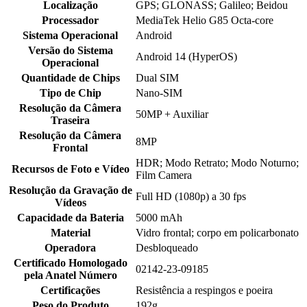
Localização
GPS; GLONASS; Galileo; Beidou
Processador
MediaTek Helio G85 Octa-core
Sistema Operacional
Android
Versão do Sistema
Android 14 (HyperOS)
Operacional
Quantidade de Chips
Dual SIM
Tipo de Chip
Nano-SIM
Resolução da Câmera
50MP + Auxiliar
Traseira
Resolução da Câmera
8MP
Frontal
HDR; Modo Retrato; Modo Noturno;
Recursos de Foto e Vídeo
Film Camera
Resolução da Gravação de
Full HD (1080p) a 30 fps
Vídeos
Capacidade da Bateria
5000 mAh
Material
Vidro frontal; corpo em policarbonato
Operadora
Desbloqueado
Certificado Homologado
02142-23-09185
pela Anatel Número
Certificações
Resistência a respingos e poeira
Peso do Produto
192g