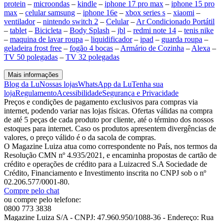
protein
–
microondas
–
kindle
–
iphone 17 pro max
–
iphone 15 pro
max
–
celular samsung
–
iphone 16e
–
xbox series s
–
xiaomi
–
ventilador
–
nintendo switch 2
–
Celular
–
Ar Condicionado Portátil
–
tablet
–
Bicicleta
–
Body Splash
–
jbl
–
redmi note 14
–
tenis nike
–
maquina de lavar roupa
–
liquidificador
–
ipad
–
guarda roupa
–
geladeira frost free
–
fogão 4 bocas
–
Armário de Cozinha
–
Alexa
–
TV 50 polegadas
–
TV 32 polegadas
Mais informações
Blog da Lu
Nossas lojas
WhatsApp da Lu
Tenha sua
loja
Regulamento
Acessibilidade
Segurança e Privacidade
Preços e condições de pagamento exclusivos para compras via
internet, podendo variar nas lojas físicas. Ofertas válidas na compra
de até 5 peças de cada produto por cliente, até o término dos nossos
estoques para internet. Caso os produtos apresentem divergências de
valores, o preço válido é o da sacola de compras.
O Magazine Luiza atua como correspondente no País, nos termos da
Resolução CMN nº 4.935/2021, e encaminha propostas de cartão de
crédito e operações de crédito para a Luizacred S.A Sociedade de
Crédito, Financiamento e Investimento inscrita no CNPJ sob o nº
02.206.577/0001-80.
Compre pelo chat
ou compre pelo telefone:
0800 773 3838
Magazine Luiza S/A - CNPJ: 47.960.950/1088-36 - Endereço: Rua