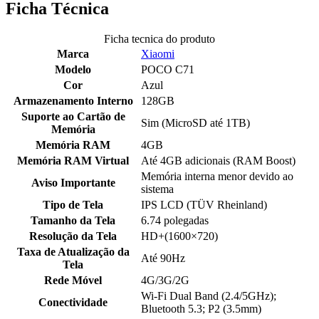
Ficha Técnica
Ficha tecnica do produto
Marca
Xiaomi
Modelo
POCO C71
Cor
Azul
Armazenamento Interno
128GB
Suporte ao Cartão de
Sim (MicroSD até 1TB)
Memória
Memória RAM
4GB
Memória RAM Virtual
Até 4GB adicionais (RAM Boost)
Memória interna menor devido ao
Aviso Importante
sistema
Tipo de Tela
IPS LCD (TÜV Rheinland)
Tamanho da Tela
6.74 polegadas
Resolução da Tela
HD+(1600×720)
Taxa de Atualização da
Até 90Hz
Tela
Rede Móvel
4G/3G/2G
Wi-Fi Dual Band (2.4/5GHz);
Conectividade
Bluetooth 5.3; P2 (3.5mm)