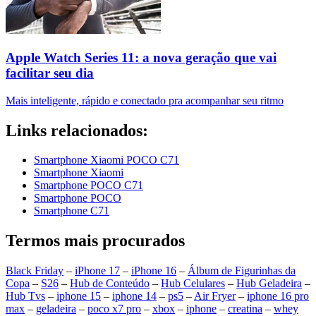
Apple Watch Series 11: a nova geração que vai
facilitar seu dia
Mais inteligente, rápido e conectado pra acompanhar seu ritmo
Links relacionados:
Smartphone Xiaomi POCO C71
Smartphone Xiaomi
Smartphone POCO C71
Smartphone POCO
Smartphone C71
Termos mais procurados
Black Friday
–
iPhone 17
–
iPhone 16
–
Álbum de Figurinhas da
Copa
–
S26
–
Hub de Conteúdo
–
Hub Celulares
–
Hub Geladeira
–
Hub Tvs
–
iphone 15
–
iphone 14
–
ps5
–
Air Fryer
–
iphone 16 pro
max
–
geladeira
–
poco x7 pro
–
xbox
–
iphone
–
creatina
–
whey