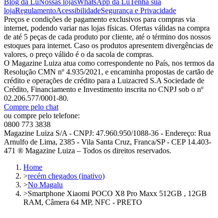
Blog da Lu
Nossas lojas
WhatsApp da Lu
Tenha sua
loja
Regulamento
Acessibilidade
Segurança e Privacidade
Preços e condições de pagamento exclusivos para compras via
internet, podendo variar nas lojas físicas. Ofertas válidas na compra
de até 5 peças de cada produto por cliente, até o término dos nossos
estoques para internet. Caso os produtos apresentem divergências de
valores, o preço válido é o da sacola de compras.
O Magazine Luiza atua como correspondente no País, nos termos da
Resolução CMN nº 4.935/2021, e encaminha propostas de cartão de
crédito e operações de crédito para a Luizacred S.A Sociedade de
Crédito, Financiamento e Investimento inscrita no CNPJ sob o nº
02.206.577/0001-80.
Compre pelo chat
ou compre pelo telefone:
0800 773 3838
Magazine Luiza S/A - CNPJ: 47.960.950/1088-36 - Endereço: Rua
Arnulfo de Lima, 2385 - Vila Santa Cruz, Franca/SP - CEP 14.403-
471 ® Magazine Luiza – Todos os direitos reservados.
Home
>
recém chegados (inativo)
>
No Magalu
>
Smartphone Xiaomi POCO X8 Pro Maxx 512GB , 12GB
RAM, Câmera 64 MP, NFC - PRETO