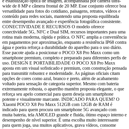
e estabilização óptica de imagem, acompanhada por câmera ultra-
wide de 8 MP e câmera frontal de 20 MP. Esse conjunto oferece boa
versatilidade para fotos do cotidiano, paisagens, retratos, vídeos e
conteúdo para redes sociais, mantendo uma proposta equilibrada
entre desempenho avançado e experiência fotográfica consistente.
CONECTIVIDADE E RECURSOS O modelo oferece
conectividade 5G, NFC e Dual SIM, recursos importantes para uma
rotina mais moderna, rápida e prática. O NFC amplia a conveniência
em pagamentos por aproximação, enquanto a resistência IP68 contra
água e poeira reforça a durabilidade do aparelho para o uso diário.
Esse pacote ajuda a posicionar o POCO X8 Pro Maxx como um
smartphone premium, completo e preparado para diferentes perfis de
uso. DESIGN E PORTABILIDADE O POCO X8 Pro Maxx
aposta em um visual sofisticado e premium, com construção pensada
para transmitir robustez e modernidade. As páginas oficiais citam
opções de cores como azul, branco e preto, além de acabamento
voltado para sensação de categoria superior. Mesmo com bateria
extremamente robusta, o aparelho mantém proposta elegante, o que
reforça seu apelo comercial para quem deseja um smartphone
potente e visualmente marcante. INDICADO PARA QUEM? O
Xiaomi POCO X8 Pro Maxx 512GB com 12GB de RAM é
indicado para quem procura um smartphone 5G avançado com
muita bateria, tela AMOLED grande e fluida, ótimo espaço interno e
desempenho de nível superior. É uma escolha muito interessante
para quem joga, usa muitos aplicativos, grava vídeos, consome