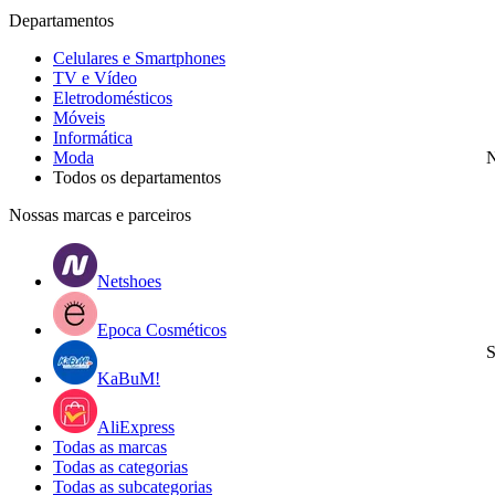
Departamentos
Celulares e Smartphones
TV e Vídeo
Eletrodomésticos
Móveis
Informática
Moda
N
Todos os departamentos
Nossas marcas e parceiros
Netshoes
Epoca Cosméticos
S
KaBuM!
AliExpress
Todas as marcas
Todas as categorias
Todas as subcategorias