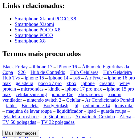
Links relacionados:
Smartphone Xiaomi POCO X8
Smartphone Xiaomi
Smartphone POCO X8
Smartphone POCO
Smartphone X8
Termos mais procurados
Black Friday
–
iPhone 17
–
iPhone 16
–
Álbum de Figurinhas da
Copa
–
S26
–
Hub de Conteúdo
–
Hub Celulares
–
Hub Geladeira
–
Hub Tvs
–
iphone 15
–
iphone 14
–
ps5
–
Air Fryer
–
iphone 16 pro
max
–
geladeira
–
poco x7 pro
–
xbox
–
iphone
–
creatina
–
whey
protein
–
microondas
–
kindle
–
iphone 17 pro max
–
iphone 15 pro
max
–
celular samsung
–
iphone 16e
–
xbox series s
–
xiaomi
–
ventilador
–
nintendo switch 2
–
Celular
–
Ar Condicionado Portátil
–
tablet
–
Bicicleta
–
Body Splash
–
jbl
–
redmi note 14
–
tenis nike
–
maquina de lavar roupa
–
liquidificador
–
ipad
–
guarda roupa
–
geladeira frost free
–
fogão 4 bocas
–
Armário de Cozinha
–
Alexa
–
TV 50 polegadas
–
TV 32 polegadas
Mais informações