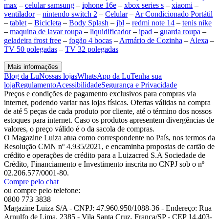
max
–
celular samsung
–
iphone 16e
–
xbox series s
–
xiaomi
–
ventilador
–
nintendo switch 2
–
Celular
–
Ar Condicionado Portátil
–
tablet
–
Bicicleta
–
Body Splash
–
jbl
–
redmi note 14
–
tenis nike
–
maquina de lavar roupa
–
liquidificador
–
ipad
–
guarda roupa
–
geladeira frost free
–
fogão 4 bocas
–
Armário de Cozinha
–
Alexa
–
TV 50 polegadas
–
TV 32 polegadas
Mais informações
Blog da Lu
Nossas lojas
WhatsApp da Lu
Tenha sua
loja
Regulamento
Acessibilidade
Segurança e Privacidade
Preços e condições de pagamento exclusivos para compras via
internet, podendo variar nas lojas físicas. Ofertas válidas na compra
de até 5 peças de cada produto por cliente, até o término dos nossos
estoques para internet. Caso os produtos apresentem divergências de
valores, o preço válido é o da sacola de compras.
O Magazine Luiza atua como correspondente no País, nos termos da
Resolução CMN nº 4.935/2021, e encaminha propostas de cartão de
crédito e operações de crédito para a Luizacred S.A Sociedade de
Crédito, Financiamento e Investimento inscrita no CNPJ sob o nº
02.206.577/0001-80.
Compre pelo chat
ou compre pelo telefone:
0800 773 3838
Magazine Luiza S/A - CNPJ: 47.960.950/1088-36 - Endereço: Rua
Arnulfo de Lima, 2385 - Vila Santa Cruz, Franca/SP - CEP 14.403-