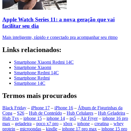
Apple Watch Series 11: a nova geração que vai
facilitar seu dia
Mais inteligente, rápido e conectado pra acompanhar seu ritmo
Links relacionados:
Smartphone Xiaomi Redmi 14C
Smartphone Xiaomi
Smartphone Redmi 14C
Smartphone Redmi
Smartphone 14C
Termos mais procurados
Black Friday
–
iPhone 17
–
iPhone 16
–
Álbum de Figurinhas da
Copa
–
S26
–
Hub de Conteúdo
–
Hub Celulares
–
Hub Geladeira
–
Hub Tvs
–
iphone 15
–
iphone 14
–
ps5
–
Air Fryer
–
iphone 16 pro
max
–
geladeira
–
poco x7 pro
–
xbox
–
iphone
–
creatina
–
whey
protein
–
microondas
–
kindle
–
iphone 17 pro max
–
iphone 15 pro