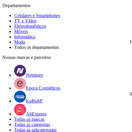
Departamentos
Celulares e Smartphones
TV e Vídeo
Eletrodomésticos
Móveis
Informática
Moda
N
Todos os departamentos
Nossas marcas e parceiros
Netshoes
Epoca Cosméticos
S
KaBuM!
AliExpress
Todas as marcas
Todas as categorias
Todas as subcategorias