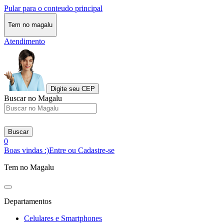
Pular para o conteudo principal
Tem no magalu
Atendimento
Digite seu CEP
Buscar no Magalu
Buscar
0
Boas vindas :)
Entre ou Cadastre-se
Tem no Magalu
Departamentos
Celulares e Smartphones