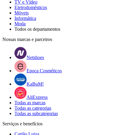
TV e Vídeo
Eletrodomésticos
Móveis
Informática
Moda
Todos os departamentos
Nossas marcas e parceiros
Netshoes
Epoca Cosméticos
KaBuM!
AliExpress
Todas as marcas
Todas as categorias
Todas as subcategorias
Serviços e benefícios
Cartão Luiza