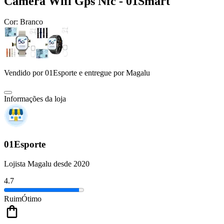
Câmera Wifi Gps Nfc - 01Smart
Cor:
Branco
Vendido por
01Esporte
e entregue por
Magalu
Informações da loja
01Esporte
Lojista Magalu desde 2020
4.7
Ruim
Ótimo