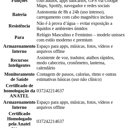
Funções
com áudios, apps bancários, GPS via Google
Maps, Spotify, navegador e redes sociais
Autonomia de 8h a 24h (uso intenso),
Bateria
carregamento com cabo magnético incluso
Não é à prova d’água – evitar exposição a
Resistência
líquidos e ambientes úmidos
Relógio Masculino e Feminino – modelo unissex
Para
com estilo moderno e premium
Armazenamento
Espaço para apps, músicas, fotos, vídeos e
Interno
arquivos offline
Assistente de voz, tradutor, atalhos rápidos,
Recursos
modo cabeceira, cronômetro, lanterna,
Inteligentes
calendário
Monitoramento
Contagem de passos, calorias, ritmo e outras
de Saúde
estimativas básicas (uso não clínico)
Certificado de
homologação da
037242214637
ANATEL
Armazenamento
Espaço para apps, músicas, fotos, vídeos e
Interno
arquivos offline
Certificado
Homologado
037242214637
pela Anatel