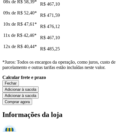
08x de
R$ 58,39
*
R$ 467,10
09x de
R$ 52,40
*
R$ 471,59
10x de
R$ 47,61
*
R$ 476,12
11x de
R$ 42,46
*
R$ 467,10
12x de
R$ 40,44
*
R$ 485,25
*Juros: Todos os encargos da operação, como juros, custo de
parcelamento e outras tarifas estão incluídas neste valor.
Calcular frete e prazo
Fechar
Adicionar à sacola
Adicionar à sacola
Comprar agora
Informações da loja