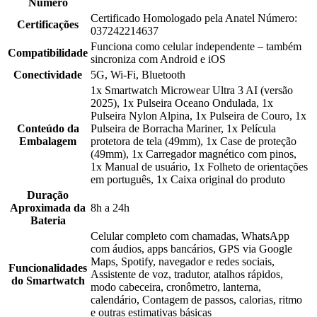
Número
Certificado Homologado pela Anatel Número:
Certificações
037242214637
Funciona como celular independente – também
Compatibilidade
sincroniza com Android e iOS
Conectividade
5G, Wi-Fi, Bluetooth
1x Smartwatch Microwear Ultra 3 AI (versão
2025), 1x Pulseira Oceano Ondulada, 1x
Pulseira Nylon Alpina, 1x Pulseira de Couro, 1x
Conteúdo da
Pulseira de Borracha Mariner, 1x Película
Embalagem
protetora de tela (49mm), 1x Case de proteção
(49mm), 1x Carregador magnético com pinos,
1x Manual de usuário, 1x Folheto de orientações
em português, 1x Caixa original do produto
Duração
Aproximada da
8h a 24h
Bateria
Celular completo com chamadas, WhatsApp
com áudios, apps bancários, GPS via Google
Maps, Spotify, navegador e redes sociais,
Funcionalidades
Assistente de voz, tradutor, atalhos rápidos,
do Smartwatch
modo cabeceira, cronômetro, lanterna,
calendário, Contagem de passos, calorias, ritmo
e outras estimativas básicas