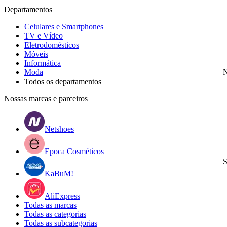
Departamentos
Celulares e Smartphones
TV e Vídeo
Eletrodomésticos
Móveis
Informática
Moda
N
Todos os departamentos
Nossas marcas e parceiros
Netshoes
Epoca Cosméticos
S
KaBuM!
AliExpress
Todas as marcas
Todas as categorias
Todas as subcategorias