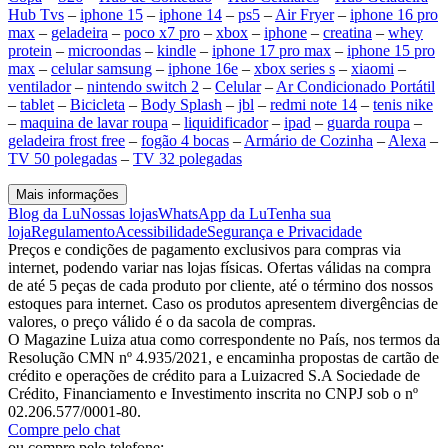
Hub Tvs
–
iphone 15
–
iphone 14
–
ps5
–
Air Fryer
–
iphone 16 pro
max
–
geladeira
–
poco x7 pro
–
xbox
–
iphone
–
creatina
–
whey
protein
–
microondas
–
kindle
–
iphone 17 pro max
–
iphone 15 pro
max
–
celular samsung
–
iphone 16e
–
xbox series s
–
xiaomi
–
ventilador
–
nintendo switch 2
–
Celular
–
Ar Condicionado Portátil
–
tablet
–
Bicicleta
–
Body Splash
–
jbl
–
redmi note 14
–
tenis nike
–
maquina de lavar roupa
–
liquidificador
–
ipad
–
guarda roupa
–
geladeira frost free
–
fogão 4 bocas
–
Armário de Cozinha
–
Alexa
–
TV 50 polegadas
–
TV 32 polegadas
Mais informações
Blog da Lu
Nossas lojas
WhatsApp da Lu
Tenha sua
loja
Regulamento
Acessibilidade
Segurança e Privacidade
Preços e condições de pagamento exclusivos para compras via
internet, podendo variar nas lojas físicas. Ofertas válidas na compra
de até 5 peças de cada produto por cliente, até o término dos nossos
estoques para internet. Caso os produtos apresentem divergências de
valores, o preço válido é o da sacola de compras.
O Magazine Luiza atua como correspondente no País, nos termos da
Resolução CMN nº 4.935/2021, e encaminha propostas de cartão de
crédito e operações de crédito para a Luizacred S.A Sociedade de
Crédito, Financiamento e Investimento inscrita no CNPJ sob o nº
02.206.577/0001-80.
Compre pelo chat
ou compre pelo telefone: