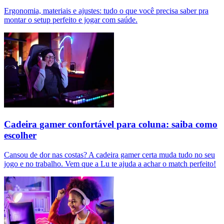
Ergonomia, materiais e ajustes: tudo o que você precisa saber pra
montar o setup perfeito e jogar com saúde.
Cadeira gamer confortável para coluna: saiba como
escolher
Cansou de dor nas costas? A cadeira gamer certa muda tudo no seu
jogo e no trabalho. Vem que a Lu te ajuda a achar o match perfeito!