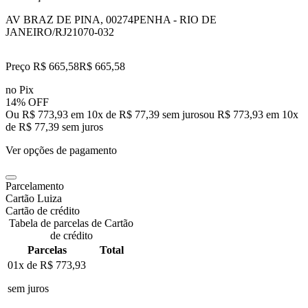
AV BRAZ DE PINA, 00274
PENHA - RIO DE
JANEIRO/RJ
21070-032
Preço R$ 665,58
R$
665
,
58
no Pix
14% OFF
Ou R$ 773,93 em 10x de R$ 77,39 sem juros
ou
R$ 773,93
em
10
x
de
R$ 77,39
sem juros
Ver opções de pagamento
Parcelamento
Cartão Luiza
Cartão de crédito
Tabela de parcelas de Cartão
de crédito
Parcelas
Total
01x de
R$ 773,93
sem juros