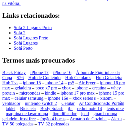
na vitória!
Links relacionados:
Sofá 2 Lugares Preto
Sofá 2
Sofá Lugares Preto
Sofá Lugares
Sofá Preto
Termos mais procurados
Black Friday
–
iPhone 17
–
iPhone 16
–
Álbum de Figurinhas da
Copa
–
S26
–
Hub de Conteúdo
–
Hub Celulares
–
Hub Geladeira
–
Hub Tvs
–
iphone 15
–
iphone 14
–
ps5
–
Air Fryer
–
iphone 16 pro
max
–
geladeira
–
poco x7 pro
–
xbox
–
iphone
–
creatina
–
whey
protein
–
microondas
–
kindle
–
iphone 17 pro max
–
iphone 15 pro
max
–
celular samsung
–
iphone 16e
–
xbox series s
–
xiaomi
–
ventilador
–
nintendo switch 2
–
Celular
–
Ar Condicionado Portátil
–
tablet
–
Bicicleta
–
Body Splash
–
jbl
–
redmi note 14
–
tenis nike
–
maquina de lavar roupa
–
liquidificador
–
ipad
–
guarda roupa
–
geladeira frost free
–
fogão 4 bocas
–
Armário de Cozinha
–
Alexa
–
TV 50 polegadas
–
TV 32 polegadas