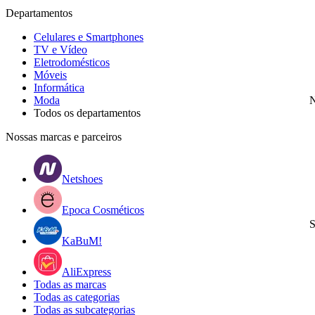
Departamentos
Celulares e Smartphones
TV e Vídeo
Eletrodomésticos
Móveis
Informática
Moda
N
Todos os departamentos
Nossas marcas e parceiros
Netshoes
Epoca Cosméticos
S
KaBuM!
AliExpress
Todas as marcas
Todas as categorias
Todas as subcategorias