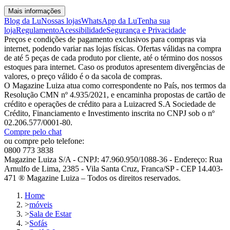
Mais informações
Blog da Lu
Nossas lojas
WhatsApp da Lu
Tenha sua
loja
Regulamento
Acessibilidade
Segurança e Privacidade
Preços e condições de pagamento exclusivos para compras via
internet, podendo variar nas lojas físicas. Ofertas válidas na compra
de até 5 peças de cada produto por cliente, até o término dos nossos
estoques para internet. Caso os produtos apresentem divergências de
valores, o preço válido é o da sacola de compras.
O Magazine Luiza atua como correspondente no País, nos termos da
Resolução CMN nº 4.935/2021, e encaminha propostas de cartão de
crédito e operações de crédito para a Luizacred S.A Sociedade de
Crédito, Financiamento e Investimento inscrita no CNPJ sob o nº
02.206.577/0001-80.
Compre pelo chat
ou compre pelo telefone:
0800 773 3838
Magazine Luiza S/A - CNPJ: 47.960.950/1088-36 - Endereço: Rua
Arnulfo de Lima, 2385 - Vila Santa Cruz, Franca/SP - CEP 14.403-
471 ® Magazine Luiza – Todos os direitos reservados.
Home
>
móveis
>
Sala de Estar
>
Sofás