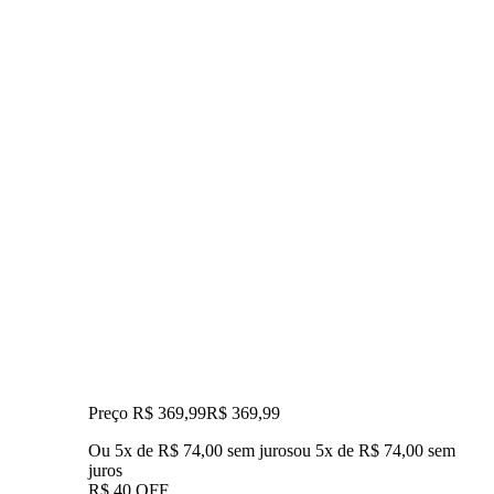
Preço R$ 369,99
R$
369
,
99
Ou 5x de R$ 74,00 sem juros
ou
5
x de
R$ 74,00
sem
juros
R$ 40 OFF