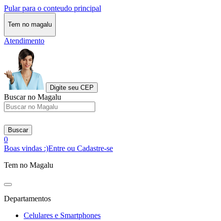
Pular para o conteudo principal
Tem no magalu
Atendimento
Digite seu CEP
Buscar no Magalu
Buscar
0
Boas vindas :)
Entre ou Cadastre-se
Tem no Magalu
Departamentos
Celulares e Smartphones