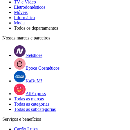
TV e Vídeo
Eletrodomésticos
Móveis
Informática
Moda
Todos os departamentos
Nossas marcas e parceiros
Netshoes
Epoca Cosméticos
KaBuM!
AliExpress
Todas as marcas
Todas as categorias
Todas as subcategorias
Serviços e benefícios
Cartão Luiza