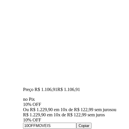
Preço R$ 1.106,91
R$
1.106
,
91
no Pix
10% OFF
Ou R$ 1.229,90 em 10x de R$ 122,99 sem juros
ou
R$ 1.229,90
em
10
x de
R$ 122,99
sem juros
10% OFF
Copiar