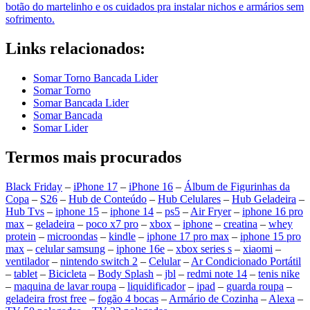
botão do martelinho e os cuidados pra instalar nichos e armários sem
sofrimento.
Links relacionados:
Somar Torno Bancada Lider
Somar Torno
Somar Bancada Lider
Somar Bancada
Somar Lider
Termos mais procurados
Black Friday
–
iPhone 17
–
iPhone 16
–
Álbum de Figurinhas da
Copa
–
S26
–
Hub de Conteúdo
–
Hub Celulares
–
Hub Geladeira
–
Hub Tvs
–
iphone 15
–
iphone 14
–
ps5
–
Air Fryer
–
iphone 16 pro
max
–
geladeira
–
poco x7 pro
–
xbox
–
iphone
–
creatina
–
whey
protein
–
microondas
–
kindle
–
iphone 17 pro max
–
iphone 15 pro
max
–
celular samsung
–
iphone 16e
–
xbox series s
–
xiaomi
–
ventilador
–
nintendo switch 2
–
Celular
–
Ar Condicionado Portátil
–
tablet
–
Bicicleta
–
Body Splash
–
jbl
–
redmi note 14
–
tenis nike
–
maquina de lavar roupa
–
liquidificador
–
ipad
–
guarda roupa
–
geladeira frost free
–
fogão 4 bocas
–
Armário de Cozinha
–
Alexa
–