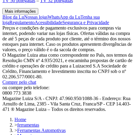
TV 50 polegadas
–
TV 32 polegadas
Mais informações
Blog da Lu
Nossas lojas
WhatsApp da Lu
Tenha sua
loja
Regulamento
Acessibilidade
Segurança e Privacidade
Preços e condições de pagamento exclusivos para compras via
internet, podendo variar nas lojas físicas. Ofertas válidas na compra
de até 5 peças de cada produto por cliente, até o término dos nossos
estoques para internet. Caso os produtos apresentem divergências de
valores, o preço válido é o da sacola de compras.
O Magazine Luiza atua como correspondente no País, nos termos da
Resolução CMN nº 4.935/2021, e encaminha propostas de cartão de
crédito e operações de crédito para a Luizacred S.A Sociedade de
Crédito, Financiamento e Investimento inscrita no CNPJ sob o nº
02.206.577/0001-80.
Compre pelo chat
ou compre pelo telefone:
0800 773 3838
Magazine Luiza S/A - CNPJ: 47.960.950/1088-36 - Endereço: Rua
Arnulfo de Lima, 2385 - Vila Santa Cruz, Franca/SP - CEP 14.403-
471 ® Magazine Luiza – Todos os direitos reservados.
Home
>
ferramentas
>
Ferramentas Automotivas