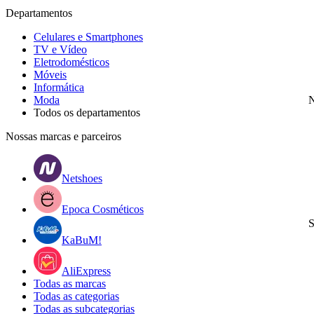
Departamentos
Celulares e Smartphones
TV e Vídeo
Eletrodomésticos
Móveis
Informática
Moda
N
Todos os departamentos
Nossas marcas e parceiros
Netshoes
Epoca Cosméticos
S
KaBuM!
AliExpress
Todas as marcas
Todas as categorias
Todas as subcategorias