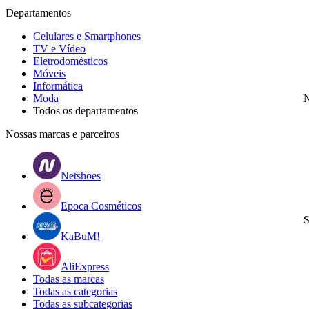
Departamentos
Celulares e Smartphones
TV e Vídeo
Eletrodomésticos
Móveis
Informática
Moda
N
Todos os departamentos
Nossas marcas e parceiros
Netshoes
Epoca Cosméticos
S
KaBuM!
AliExpress
Todas as marcas
Todas as categorias
Todas as subcategorias