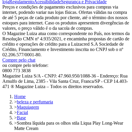
loja
Regulamento
Acessibilidade
Segurança e Privacidade
Preços e condições de pagamento exclusivos para compras via
internet, podendo variar nas lojas físicas. Ofertas válidas na compra
de até 5 peças de cada produto por cliente, até o término dos nossos
estoques para internet. Caso os produtos apresentem divergências de
valores, o preço válido é o da sacola de compras.
O Magazine Luiza atua como correspondente no País, nos termos da
Resolução CMN nº 4.935/2021, e encaminha propostas de cartão de
crédito e operações de crédito para a Luizacred S.A Sociedade de
Crédito, Financiamento e Investimento inscrita no CNPJ sob o nº
02.206.577/0001-80.
Compre pelo chat
ou compre pelo telefone:
0800 773 3838
Magazine Luiza S/A - CNPJ: 47.960.950/1088-36 - Endereço: Rua
Arnulfo de Lima, 2385 - Vila Santa Cruz, Franca/SP - CEP 14.403-
471 ® Magazine Luiza – Todos os direitos reservados.
Home
>
beleza e perfumaria
>
Maquiagem
>
Facial
>
Base
>
Sombra líquida para os olhos stila Liqua Play Long-Wear
Matte Cream