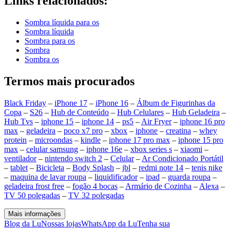
Links relacionados:
Sombra líquida para os
Sombra líquida
Sombra para os
Sombra
Sombra os
Termos mais procurados
Black Friday
–
iPhone 17
–
iPhone 16
–
Álbum de Figurinhas da
Copa
–
S26
–
Hub de Conteúdo
–
Hub Celulares
–
Hub Geladeira
–
Hub Tvs
–
iphone 15
–
iphone 14
–
ps5
–
Air Fryer
–
iphone 16 pro
max
–
geladeira
–
poco x7 pro
–
xbox
–
iphone
–
creatina
–
whey
protein
–
microondas
–
kindle
–
iphone 17 pro max
–
iphone 15 pro
max
–
celular samsung
–
iphone 16e
–
xbox series s
–
xiaomi
–
ventilador
–
nintendo switch 2
–
Celular
–
Ar Condicionado Portátil
–
tablet
–
Bicicleta
–
Body Splash
–
jbl
–
redmi note 14
–
tenis nike
–
maquina de lavar roupa
–
liquidificador
–
ipad
–
guarda roupa
–
geladeira frost free
–
fogão 4 bocas
–
Armário de Cozinha
–
Alexa
–
TV 50 polegadas
–
TV 32 polegadas
Mais informações
Blog da Lu
Nossas lojas
WhatsApp da Lu
Tenha sua