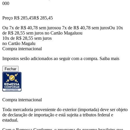
000
Preço R$ 285,45
R$
285
,
45
Ou 7x de R$ 40,78 sem juros
ou
7
x de
R$ 40,78
sem juros
Ou 10x
de R$ 28,55 sem juros no Cartão Magalu
ou
10
x de
R$ 28,55
sem juros
no Cartão Magalu
Compra internacional
Impostos serão adicionados ao seguir com a compra.
Saiba mais
Fechar
Compra internacional
Toda mercadoria proveniente do exterior (importada) deve ser objeto
de declaração de importação e está sujeita a tributos federal e
estadual.
Com o Remessa Conforme, o programa do governo brasileiro que