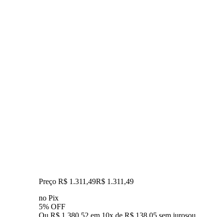
Preço R$ 1.311,49
R$
1.311
,
49
no Pix
5% OFF
Ou R$ 1.380,52 em 10x de R$ 138,05 sem juros
ou