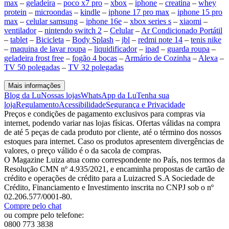
max
–
geladeira
–
poco x7 pro
–
xbox
–
iphone
–
creatina
–
whey
protein
–
microondas
–
kindle
–
iphone 17 pro max
–
iphone 15 pro
max
–
celular samsung
–
iphone 16e
–
xbox series s
–
xiaomi
–
ventilador
–
nintendo switch 2
–
Celular
–
Ar Condicionado Portátil
–
tablet
–
Bicicleta
–
Body Splash
–
jbl
–
redmi note 14
–
tenis nike
–
maquina de lavar roupa
–
liquidificador
–
ipad
–
guarda roupa
–
geladeira frost free
–
fogão 4 bocas
–
Armário de Cozinha
–
Alexa
–
TV 50 polegadas
–
TV 32 polegadas
Mais informações
Blog da Lu
Nossas lojas
WhatsApp da Lu
Tenha sua
loja
Regulamento
Acessibilidade
Segurança e Privacidade
Preços e condições de pagamento exclusivos para compras via
internet, podendo variar nas lojas físicas. Ofertas válidas na compra
de até 5 peças de cada produto por cliente, até o término dos nossos
estoques para internet. Caso os produtos apresentem divergências de
valores, o preço válido é o da sacola de compras.
O Magazine Luiza atua como correspondente no País, nos termos da
Resolução CMN nº 4.935/2021, e encaminha propostas de cartão de
crédito e operações de crédito para a Luizacred S.A Sociedade de
Crédito, Financiamento e Investimento inscrita no CNPJ sob o nº
02.206.577/0001-80.
Compre pelo chat
ou compre pelo telefone:
0800 773 3838