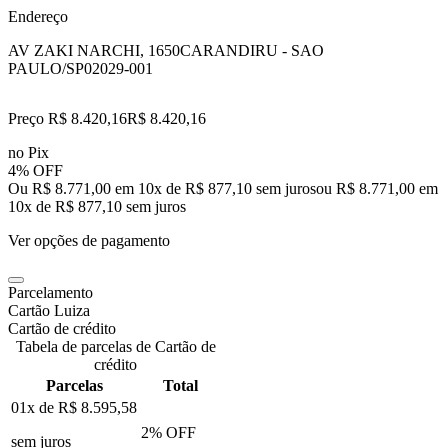
Endereço
AV ZAKI NARCHI, 1650
CARANDIRU - SAO
PAULO/SP
02029-001
Preço R$ 8.420,16
R$
8.420
,
16
no Pix
4% OFF
Ou R$ 8.771,00 em 10x de R$ 877,10 sem juros
ou
R$ 8.771,00
em
10
x de
R$ 877,10
sem juros
Ver opções de pagamento
Parcelamento
Cartão Luiza
Cartão de crédito
Tabela de parcelas de Cartão de
crédito
Parcelas
Total
01x de
R$ 8.595,58
2
% OFF
sem juros