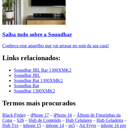
Saiba tudo sobre a Soundbar
Conheça esse aparelho que vai arrasar no som da sua casa!
Links relacionados:
Soundbar JBL Bar 1300XMK2
Soundbar JBL
Soundbar Bar 1300XMK2
Soundbar Bar
Soundbar 1300XMK2
Termos mais procurados
Black Friday
–
iPhone 17
–
iPhone 16
–
Álbum de Figurinhas da
Copa
–
S26
–
Hub de Conteúdo
–
Hub Celulares
–
Hub Geladeira
–
Hub Tvs
–
iphone 15
–
iphone 14
–
ps5
–
Air Fryer
–
iphone 16 pro