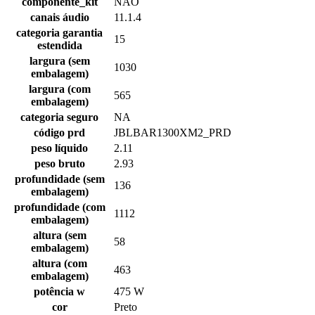
componente_kit
NÃO
canais áudio
11.1.4
categoria garantia
15
estendida
largura (sem
1030
embalagem)
largura (com
565
embalagem)
categoria seguro
NA
código prd
JBLBAR1300XM2_PRD
peso líquido
2.11
peso bruto
2.93
profundidade (sem
136
embalagem)
profundidade (com
1112
embalagem)
altura (sem
58
embalagem)
altura (com
463
embalagem)
potência w
475 W
cor
Preto