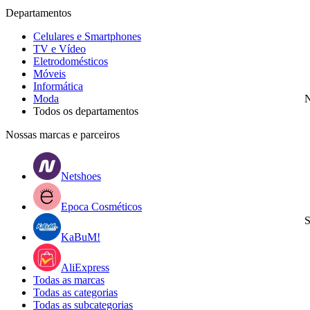
Departamentos
Celulares e Smartphones
TV e Vídeo
Eletrodomésticos
Móveis
Informática
Moda
N
Todos os departamentos
Nossas marcas e parceiros
Netshoes
Epoca Cosméticos
S
KaBuM!
AliExpress
Todas as marcas
Todas as categorias
Todas as subcategorias