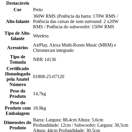
Destacáveis
Cor
Preto
360W RMS (Potência da barra: 170W RMS /
Alto-falante
Potência das caixas de som surround: 2 x20W
RMS / Potência do subwoofer: 150W RMS
Tipo de Alto-
Wireless
falante
AirPlay, Alexa Multi-Room Music (MRM) e
Acessórios
Chromecast integrado
Tipo de
NBR 14136
Tomada
Certificado
Homologado
01808-25-07120
pela Anatel
Número
Peso do
14,7kg
Produto
Peso do
Produto com
18,9kg
Embalagem
Barra: Largura: 88,4cm Altura: 5,6cm
Dimensões do
Profundidade: 12cm / Subwoofer: Largura: 30,5cm
Produto
Altura: 44cm Profundidade: 30,5cm