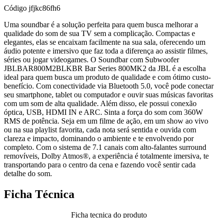
Código
jfjkc86fh6
Uma soundbar é a solução perfeita para quem busca melhorar a
qualidade do som de sua TV sem a complicação. Compactas e
elegantes, elas se encaixam facilmente na sua sala, oferecendo um
áudio potente e imersivo que faz toda a diferença ao assistir filmes,
séries ou jogar videogames. O Soundbar com Subwoofer
JBLBAR800M2BLKBR Bar Series 800MK2 da JBL é a escolha
ideal para quem busca um produto de qualidade e com ótimo custo-
benefício. Com conectividade via Bluetooth 5.0, você pode conectar
seu smartphone, tablet ou computador e ouvir suas músicas favoritas
com um som de alta qualidade. Além disso, ele possui conexão
óptica, USB, HDMI IN e ARC. Sinta a força do som com 360W
RMS de potência. Seja em um filme de ação, em um show ao vivo
ou na sua playlist favorita, cada nota será sentida e ouvida com
clareza e impacto, dominando o ambiente e te envolvendo por
completo. Com o sistema de 7.1 canais com alto-falantes surround
removíveis, Dolby Atmos®, a experiência é totalmente imersiva, te
transportando para o centro da cena e fazendo você sentir cada
detalhe do som.
Ficha Técnica
Ficha tecnica do produto