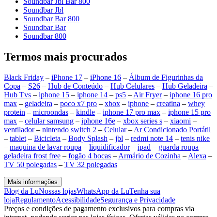
Soundbar Jbl Bar 800
Soundbar Jbl
Soundbar Bar 800
Soundbar Bar
Soundbar 800
Termos mais procurados
Black Friday
–
iPhone 17
–
iPhone 16
–
Álbum de Figurinhas da
Copa
–
S26
–
Hub de Conteúdo
–
Hub Celulares
–
Hub Geladeira
–
Hub Tvs
–
iphone 15
–
iphone 14
–
ps5
–
Air Fryer
–
iphone 16 pro
max
–
geladeira
–
poco x7 pro
–
xbox
–
iphone
–
creatina
–
whey
protein
–
microondas
–
kindle
–
iphone 17 pro max
–
iphone 15 pro
max
–
celular samsung
–
iphone 16e
–
xbox series s
–
xiaomi
–
ventilador
–
nintendo switch 2
–
Celular
–
Ar Condicionado Portátil
–
tablet
–
Bicicleta
–
Body Splash
–
jbl
–
redmi note 14
–
tenis nike
–
maquina de lavar roupa
–
liquidificador
–
ipad
–
guarda roupa
–
geladeira frost free
–
fogão 4 bocas
–
Armário de Cozinha
–
Alexa
–
TV 50 polegadas
–
TV 32 polegadas
Mais informações
Blog da Lu
Nossas lojas
WhatsApp da Lu
Tenha sua
loja
Regulamento
Acessibilidade
Segurança e Privacidade
Preços e condições de pagamento exclusivos para compras via