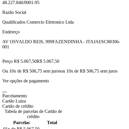
48.227.846/0001-95
Razão Social
Qualificados Comercio Eletronico Ltda
Endereço
AV OSVALDO REIS, 999
FAZENDINHA - ITAJAI/SC
88306-
001
Preço R$ 5.067,50
R$
5.067
,
50
Ou 10x de R$ 506,75 sem juros
ou
10
x de
R$ 506,75
sem juros
Ver opções de pagamento
Parcelamento
Cartão Luiza
Cartão de crédito
Tabela de parcelas de Cartão de
crédito
Parcelas
Total
01x de
R$ 5.067,50