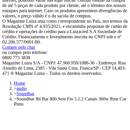
internet, podendo variar nas lojas físicas. Ofertas válidas na compra
de até 5 peças de cada produto por cliente, até o término dos nossos
estoques para internet. Caso os produtos apresentem divergências de
valores, o preço válido é o da sacola de compras.
O Magazine Luiza atua como correspondente no País, nos termos da
Resolução CMN nº 4.935/2021, e encaminha propostas de cartão de
crédito e operações de crédito para a Luizacred S.A Sociedade de
Crédito, Financiamento e Investimento inscrita no CNPJ sob o nº
02.206.577/0001-80.
Compre pelo chat
ou compre pelo telefone:
0800 773 3838
Magazine Luiza S/A - CNPJ: 47.960.950/1088-36 - Endereço: Rua
Arnulfo de Lima, 2385 - Vila Santa Cruz, Franca/SP - CEP 14.403-
471 ® Magazine Luiza – Todos os direitos reservados.
Home
>
áudio
>
Soundbar
>
Soundbar Jbl Bar 800 Sem Fio 5.1.2 Canais 360w Rms Cor
Preto