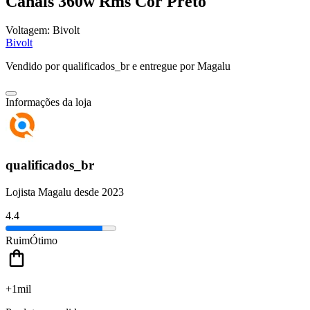
Canais 360w Rms Cor Preto
Voltagem:
Bivolt
Bivolt
Vendido por
qualificados_br
e entregue por
Magalu
Informações da loja
qualificados_br
Lojista Magalu desde 2023
4.4
Ruim
Ótimo
+1mil