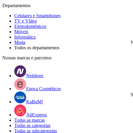
Departamentos
Celulares e Smartphones
TV e Vídeo
Eletrodomésticos
Móveis
Informática
Moda
N
Todos os departamentos
Nossas marcas e parceiros
Netshoes
Epoca Cosméticos
S
KaBuM!
AliExpress
Todas as marcas
Todas as categorias
Todas as subcategorias