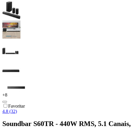
+
8
Favoritar
4.8 (32)
Soundbar S60TR - 440W RMS, 5.1 Canais, B