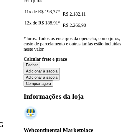
sem juros
11x de
R$ 198,37
*
R$ 2.182,11
12x de
R$ 188,91
*
R$ 2.266,90
*Juros: Todos os encargos da operação, como juros,
custo de parcelamento e outras tarifas estão incluídas
neste valor.
Calcular frete e prazo
Fechar
Adicionar à sacola
Adicionar à sacola
Comprar agora
Informações da loja
LG
Webcontinental Marketplace