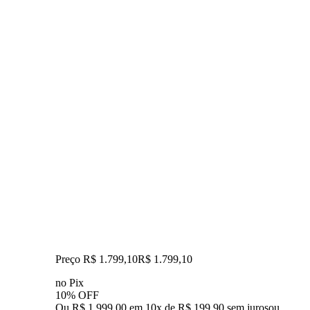
Preço R$ 1.799,10
R$
1.799
,
10
no Pix
10% OFF
Ou R$ 1.999,00 em 10x de R$ 199,90 sem juros
ou