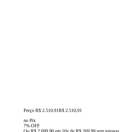
Preço R$ 2.510,91
R$
2.510
,
91
no Pix
7% OFF
Ou R$ 2.699,90 em 10x de R$ 269,99 sem juros
ou