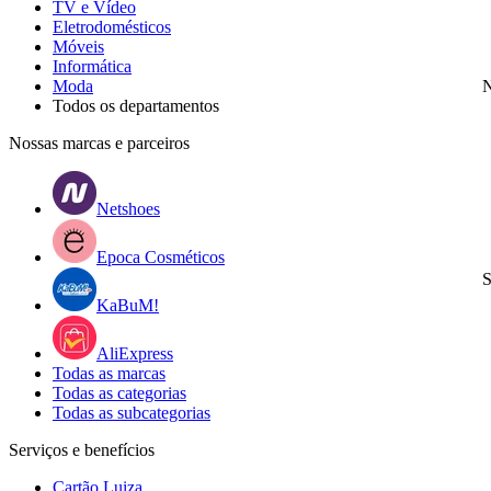
TV e Vídeo
Eletrodomésticos
Móveis
Informática
Moda
N
Todos os departamentos
Nossas marcas e parceiros
Netshoes
Epoca Cosméticos
S
KaBuM!
AliExpress
Todas as marcas
Todas as categorias
Todas as subcategorias
Serviços e benefícios
Cartão Luiza