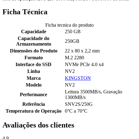
Ficha Técnica
Ficha tecnica do produto
Capacidade
250 GB
Capacidade do
250GB
Armazenamento
Dimensões do Produto
22 x 80 x 2,2 mm
Formato
M.2 2280
Interface do SSD
NVMe PCIe 4.0 x4
Linha
NV2
Marca
KINGSTON
Modelo
NV2
Leitura 3500MB/s, Gravação
Performance
1300MB/s
Referência
SNV2S/250G
Temperatura de Operação
0°C a 70°C
Avaliações dos clientes
4.9