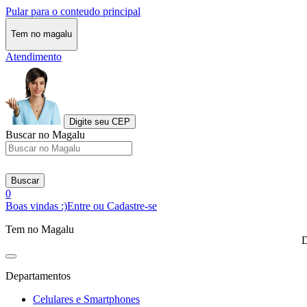
Pular para o conteudo principal
Tem no magalu
Atendimento
Digite seu CEP
Buscar no Magalu
Buscar
0
Boas vindas :)
Entre ou Cadastre-se
Tem no Magalu
D
Departamentos
Celulares e Smartphones