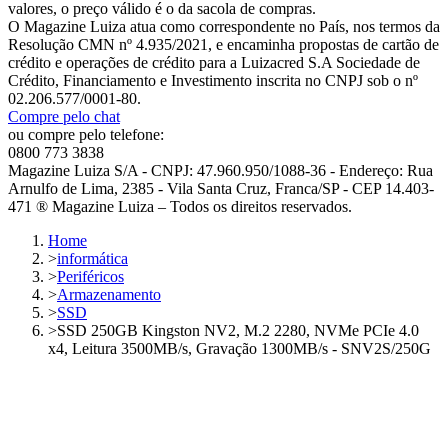
valores, o preço válido é o da sacola de compras.
O Magazine Luiza atua como correspondente no País, nos termos da
Resolução CMN nº 4.935/2021, e encaminha propostas de cartão de
crédito e operações de crédito para a Luizacred S.A Sociedade de
Crédito, Financiamento e Investimento inscrita no CNPJ sob o nº
02.206.577/0001-80.
Compre pelo chat
ou compre pelo telefone:
0800 773 3838
Magazine Luiza S/A - CNPJ: 47.960.950/1088-36 - Endereço: Rua
Arnulfo de Lima, 2385 - Vila Santa Cruz, Franca/SP - CEP 14.403-
471 ® Magazine Luiza – Todos os direitos reservados.
Home
>
informática
>
Periféricos
>
Armazenamento
>
SSD
>
SSD 250GB Kingston NV2, M.2 2280, NVMe PCIe 4.0
x4, Leitura 3500MB/s, Gravação 1300MB/s - SNV2S/250G