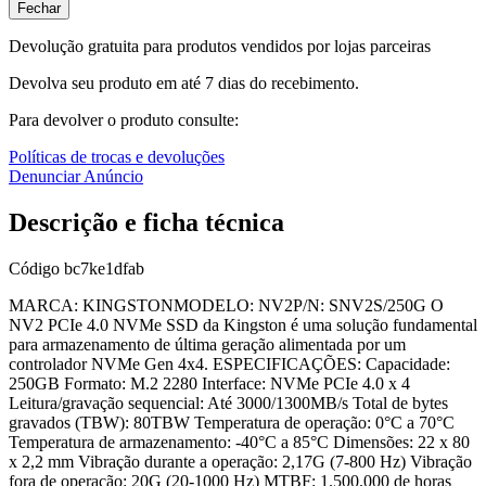
Fechar
Devolução gratuita para produtos vendidos por lojas parceiras
Devolva seu produto em até 7 dias do recebimento.
Para devolver o produto consulte:
Políticas de trocas e devoluções
Denunciar Anúncio
Descrição e ficha técnica
Código
bc7ke1dfab
MARCA: KINGSTONMODELO: NV2P/N: SNV2S/250G O
NV2 PCIe 4.0 NVMe SSD da Kingston é uma solução fundamental
para armazenamento de última geração alimentada por um
controlador NVMe Gen 4x4. ESPECIFICAÇÕES: Capacidade:
250GB Formato: M.2 2280 Interface: NVMe PCIe 4.0 x 4
Leitura/gravação sequencial: Até 3000/1300MB/s Total de bytes
gravados (TBW): 80TBW Temperatura de operação: 0°C a 70°C
Temperatura de armazenamento: -40°C a 85°C Dimensões: 22 x 80
x 2,2 mm Vibração durante a operação: 2,17G (7-800 Hz) Vibração
fora de operação: 20G (20-1000 Hz) MTBF: 1.500.000 de horas