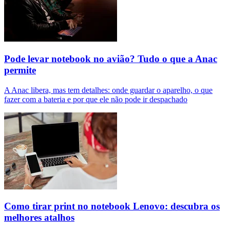
Pode levar notebook no avião? Tudo o que a Anac
permite
A Anac libera, mas tem detalhes: onde guardar o aparelho, o que
fazer com a bateria e por que ele não pode ir despachado
Como tirar print no notebook Lenovo: descubra os
melhores atalhos