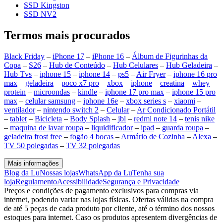
SSD Kingston
SSD NV2
Termos mais procurados
Black Friday
–
iPhone 17
–
iPhone 16
–
Álbum de Figurinhas da
Copa
–
S26
–
Hub de Conteúdo
–
Hub Celulares
–
Hub Geladeira
–
Hub Tvs
–
iphone 15
–
iphone 14
–
ps5
–
Air Fryer
–
iphone 16 pro
max
–
geladeira
–
poco x7 pro
–
xbox
–
iphone
–
creatina
–
whey
protein
–
microondas
–
kindle
–
iphone 17 pro max
–
iphone 15 pro
max
–
celular samsung
–
iphone 16e
–
xbox series s
–
xiaomi
–
ventilador
–
nintendo switch 2
–
Celular
–
Ar Condicionado Portátil
–
tablet
–
Bicicleta
–
Body Splash
–
jbl
–
redmi note 14
–
tenis nike
–
maquina de lavar roupa
–
liquidificador
–
ipad
–
guarda roupa
–
geladeira frost free
–
fogão 4 bocas
–
Armário de Cozinha
–
Alexa
–
TV 50 polegadas
–
TV 32 polegadas
Mais informações
Blog da Lu
Nossas lojas
WhatsApp da Lu
Tenha sua
loja
Regulamento
Acessibilidade
Segurança e Privacidade
Preços e condições de pagamento exclusivos para compras via
internet, podendo variar nas lojas físicas. Ofertas válidas na compra
de até 5 peças de cada produto por cliente, até o término dos nossos
estoques para internet. Caso os produtos apresentem divergências de