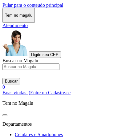
Pular para o conteudo principal
Tem no magalu
Atendimento
Digite seu CEP
Buscar no Magalu
Buscar
0
Boas vindas :)
Entre ou Cadastre-se
Tem no Magalu
Departamentos
Celulares e Smartphones