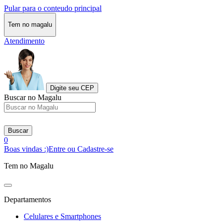
Pular para o conteudo principal
Tem no magalu
Atendimento
Digite seu CEP
Buscar no Magalu
Buscar
0
Boas vindas :)
Entre ou Cadastre-se
Tem no Magalu
Departamentos
Celulares e Smartphones