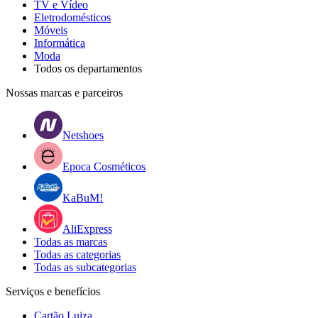
TV e Vídeo
Eletrodomésticos
Móveis
Informática
Moda
Todos os departamentos
Nossas marcas e parceiros
Netshoes
Epoca Cosméticos
KaBuM!
AliExpress
Todas as marcas
Todas as categorias
Todas as subcategorias
Serviços e benefícios
Cartão Luiza