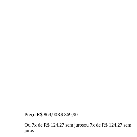
Preço R$ 869,90
R$
869
,
90
Ou 7x de R$ 124,27 sem juros
ou
7
x de
R$ 124,27
sem
juros