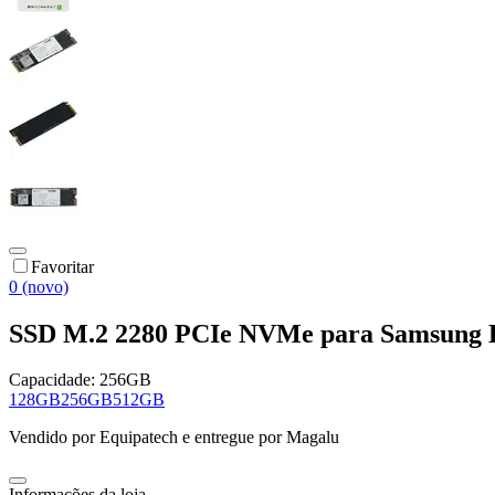
Favoritar
0 (novo)
SSD M.2 2280 PCIe NVMe para Samsung B
Capacidade:
256GB
128GB
256GB
512GB
Vendido por
Equipatech
e entregue por
Magalu
Informações da loja