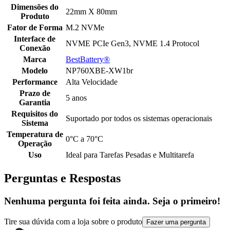
Dimensões do
22mm X 80mm
Produto
Fator de Forma
M.2 NVMe
Interface de
NVME PCIe Gen3, NVME 1.4 Protocol
Conexão
Marca
BestBattery®
Modelo
NP760XBE-XW1br
Performance
Alta Velocidade
Prazo de
5 anos
Garantia
Requisitos do
Suportado por todos os sistemas operacionais
Sistema
Temperatura de
0°C a 70°C
Operação
Uso
Ideal para Tarefas Pesadas e Multitarefa
Perguntas e Respostas
Nenhuma pergunta foi feita ainda. Seja o primeiro!
Tire sua dúvida com a loja sobre o produto
Fazer uma pergunta