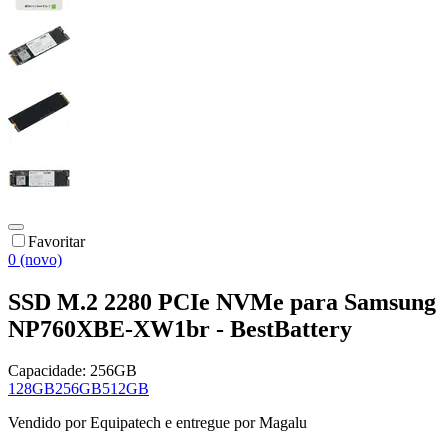
Favoritar
0 (novo)
SSD M.2 2280 PCIe NVMe para Samsung
NP760XBE-XW1br - BestBattery
Capacidade:
256GB
128GB
256GB
512GB
Vendido por
Equipatech
e entregue por
Magalu