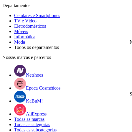
Departamentos
Celulares e Smartphones
TV e Vídeo
Eletrodomésticos
Móveis
Informática
Moda
N
Todos os departamentos
Nossas marcas e parceiros
Netshoes
Epoca Cosméticos
S
KaBuM!
AliExpress
Todas as marcas
Todas as categorias
Todas as subcategorias