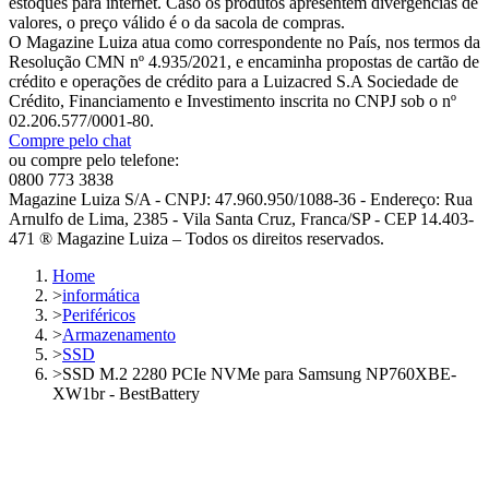
estoques para internet. Caso os produtos apresentem divergências de
valores, o preço válido é o da sacola de compras.
O Magazine Luiza atua como correspondente no País, nos termos da
Resolução CMN nº 4.935/2021, e encaminha propostas de cartão de
crédito e operações de crédito para a Luizacred S.A Sociedade de
Crédito, Financiamento e Investimento inscrita no CNPJ sob o nº
02.206.577/0001-80.
Compre pelo chat
ou compre pelo telefone:
0800 773 3838
Magazine Luiza S/A - CNPJ: 47.960.950/1088-36 - Endereço: Rua
Arnulfo de Lima, 2385 - Vila Santa Cruz, Franca/SP - CEP 14.403-
471 ® Magazine Luiza – Todos os direitos reservados.
Home
>
informática
>
Periféricos
>
Armazenamento
>
SSD
>
SSD M.2 2280 PCIe NVMe para Samsung NP760XBE-
XW1br - BestBattery