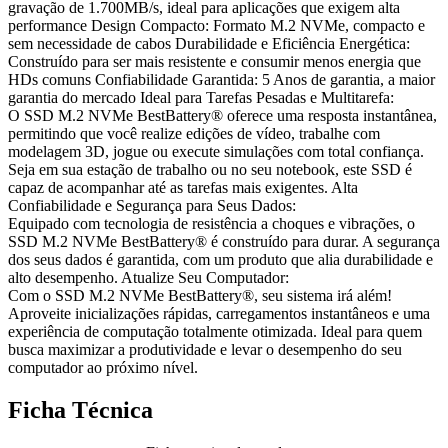
gravação de 1.700MB/s, ideal para aplicações que exigem alta
performance Design Compacto: Formato M.2 NVMe, compacto e
sem necessidade de cabos Durabilidade e Eficiência Energética:
Construído para ser mais resistente e consumir menos energia que
HDs comuns Confiabilidade Garantida: 5 Anos de garantia, a maior
garantia do mercado Ideal para Tarefas Pesadas e Multitarefa:
O SSD M.2 NVMe BestBattery® oferece uma resposta instantânea,
permitindo que você realize edições de vídeo, trabalhe com
modelagem 3D, jogue ou execute simulações com total confiança.
Seja em sua estação de trabalho ou no seu notebook, este SSD é
capaz de acompanhar até as tarefas mais exigentes. Alta
Confiabilidade e Segurança para Seus Dados:
Equipado com tecnologia de resistência a choques e vibrações, o
SSD M.2 NVMe BestBattery® é construído para durar. A segurança
dos seus dados é garantida, com um produto que alia durabilidade e
alto desempenho. Atualize Seu Computador:
Com o SSD M.2 NVMe BestBattery®, seu sistema irá além!
Aproveite inicializações rápidas, carregamentos instantâneos e uma
experiência de computação totalmente otimizada. Ideal para quem
busca maximizar a produtividade e levar o desempenho do seu
computador ao próximo nível.
Ficha Técnica