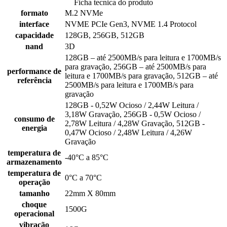
Ficha tecnica do produto
formato
M.2 NVMe
interface
NVME PCIe Gen3, NVME 1.4 Protocol
capacidade
128GB, 256GB, 512GB
nand
3D
128GB – até 2500MB/s para leitura e 1700MB/s
para gravação, 256GB – até 2500MB/s para
performance de
leitura e 1700MB/s para gravação, 512GB – até
referência
2500MB/s para leitura e 1700MB/s para
gravação
128GB - 0,52W Ocioso / 2,44W Leitura /
3,18W Gravação, 256GB - 0,5W Ocioso /
consumo de
2,78W Leitura / 4,28W Gravação, 512GB -
energia
0,47W Ocioso / 2,48W Leitura / 4,26W
Gravação
temperatura de
-40°C a 85°C
armazenamento
temperatura de
0°C a 70°C
operação
tamanho
22mm X 80mm
choque
1500G
operacional
vibração