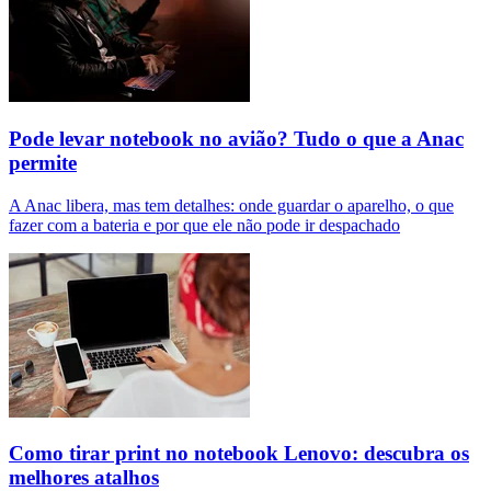
Pode levar notebook no avião? Tudo o que a Anac
permite
A Anac libera, mas tem detalhes: onde guardar o aparelho, o que
fazer com a bateria e por que ele não pode ir despachado
Como tirar print no notebook Lenovo: descubra os
melhores atalhos