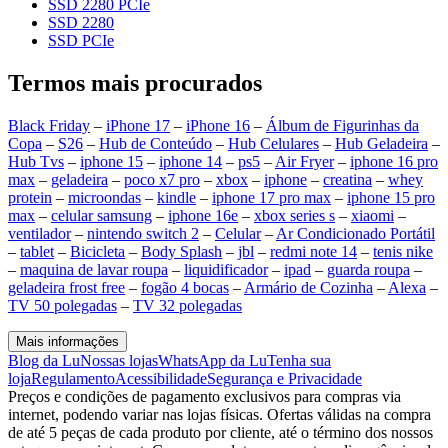
SSD 2280 PCIe
SSD 2280
SSD PCIe
Termos mais procurados
Black Friday
–
iPhone 17
–
iPhone 16
–
Álbum de Figurinhas da
Copa
–
S26
–
Hub de Conteúdo
–
Hub Celulares
–
Hub Geladeira
–
Hub Tvs
–
iphone 15
–
iphone 14
–
ps5
–
Air Fryer
–
iphone 16 pro
max
–
geladeira
–
poco x7 pro
–
xbox
–
iphone
–
creatina
–
whey
protein
–
microondas
–
kindle
–
iphone 17 pro max
–
iphone 15 pro
max
–
celular samsung
–
iphone 16e
–
xbox series s
–
xiaomi
–
ventilador
–
nintendo switch 2
–
Celular
–
Ar Condicionado Portátil
–
tablet
–
Bicicleta
–
Body Splash
–
jbl
–
redmi note 14
–
tenis nike
–
maquina de lavar roupa
–
liquidificador
–
ipad
–
guarda roupa
–
geladeira frost free
–
fogão 4 bocas
–
Armário de Cozinha
–
Alexa
–
TV 50 polegadas
–
TV 32 polegadas
Mais informações
Blog da Lu
Nossas lojas
WhatsApp da Lu
Tenha sua
loja
Regulamento
Acessibilidade
Segurança e Privacidade
Preços e condições de pagamento exclusivos para compras via
internet, podendo variar nas lojas físicas. Ofertas válidas na compra
de até 5 peças de cada produto por cliente, até o término dos nossos