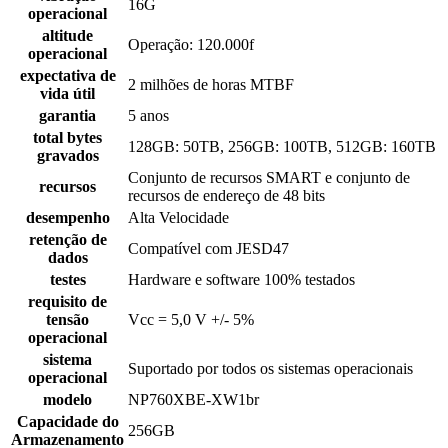
16G
operacional
altitude
Operação: 120.000f
operacional
expectativa de
2 milhões de horas MTBF
vida útil
garantia
5 anos
total bytes
128GB: 50TB, 256GB: 100TB, 512GB: 160TB
gravados
Conjunto de recursos SMART e conjunto de
recursos
recursos de endereço de 48 bits
desempenho
Alta Velocidade
retenção de
Compatível com JESD47
dados
testes
Hardware e software 100% testados
requisito de
tensão
Vcc = 5,0 V +/- 5%
operacional
sistema
Suportado por todos os sistemas operacionais
operacional
modelo
NP760XBE-XW1br
Capacidade do
256GB
Armazenamento