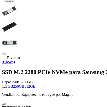
Favoritar
0 (novo)
SSD M.2 2280 PCIe NVMe para Samsung X
Capacidade:
256GB
128GB
256GB
512GB
Vendido por
Equipatech
e entregue por
Magalu
Informações da loja