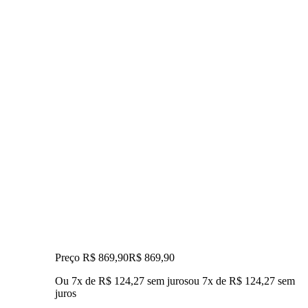
Preço R$ 869,90
R$
869
,
90
Ou 7x de R$ 124,27 sem juros
ou
7
x de
R$ 124,27
sem
juros