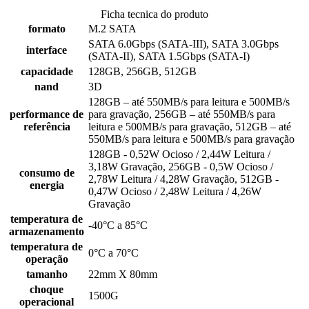
Ficha tecnica do produto
formato
M.2 SATA
SATA 6.0Gbps (SATA-III), SATA 3.0Gbps
interface
(SATA-II), SATA 1.5Gbps (SATA-I)
capacidade
128GB, 256GB, 512GB
nand
3D
128GB – até 550MB/s para leitura e 500MB/s
performance de
para gravação, 256GB – até 550MB/s para
referência
leitura e 500MB/s para gravação, 512GB – até
550MB/s para leitura e 500MB/s para gravação
128GB - 0,52W Ocioso / 2,44W Leitura /
3,18W Gravação, 256GB - 0,5W Ocioso /
consumo de
2,78W Leitura / 4,28W Gravação, 512GB -
energia
0,47W Ocioso / 2,48W Leitura / 4,26W
Gravação
temperatura de
-40°C a 85°C
armazenamento
temperatura de
0°C a 70°C
operação
tamanho
22mm X 80mm
choque
1500G
operacional