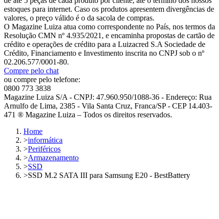
de até 5 peças de cada produto por cliente, até o término dos nossos
estoques para internet. Caso os produtos apresentem divergências de
valores, o preço válido é o da sacola de compras.
O Magazine Luiza atua como correspondente no País, nos termos da
Resolução CMN nº 4.935/2021, e encaminha propostas de cartão de
crédito e operações de crédito para a Luizacred S.A Sociedade de
Crédito, Financiamento e Investimento inscrita no CNPJ sob o nº
02.206.577/0001-80.
Compre pelo chat
ou compre pelo telefone:
0800 773 3838
Magazine Luiza S/A - CNPJ: 47.960.950/1088-36 - Endereço: Rua
Arnulfo de Lima, 2385 - Vila Santa Cruz, Franca/SP - CEP 14.403-
471 ® Magazine Luiza – Todos os direitos reservados.
Home
>
informática
>
Periféricos
>
Armazenamento
>
SSD
>
SSD M.2 SATA III para Samsung E20 - BestBattery