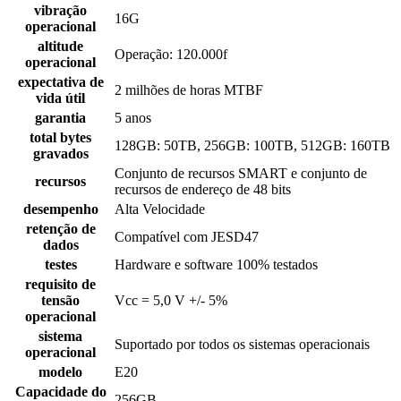
vibração
16G
operacional
altitude
Operação: 120.000f
operacional
expectativa de
2 milhões de horas MTBF
vida útil
garantia
5 anos
total bytes
128GB: 50TB, 256GB: 100TB, 512GB: 160TB
gravados
Conjunto de recursos SMART e conjunto de
recursos
recursos de endereço de 48 bits
desempenho
Alta Velocidade
retenção de
Compatível com JESD47
dados
testes
Hardware e software 100% testados
requisito de
tensão
Vcc = 5,0 V +/- 5%
operacional
sistema
Suportado por todos os sistemas operacionais
operacional
modelo
E20
Capacidade do
256GB