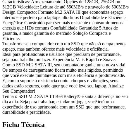
Características: Armazenamento: Opções de 128GB, 256GB ou
512GB Velocidade: Leitura de até 550MB/s e gravação de 500MB/s
Design Compacto: Formato M.2 SATA III que economiza espaço
interno e é perfeito para laptops ultrafinos Durabilidade e Eficiência
Energética: Construído para ser mais resistente e consumir menos
energia que HDs comuns Confiabilidade Garantida: 5 Anos de
garantia, a maior garantia do mercado Solução Compacta e
Eficiente:
Transforme seu computador com um SSD que não só ocupa menos
espaço, mas também oferece mais velocidade e eficiência.
Ideal para profissionais e usuários que precisam de performance,
seja para trabalho ou lazer. Experiência Mais Rápida e Suave:
Com o SSD M.2 SATA III, seu computador ganha uma nova vida!
Os tempos de carregamento ficam muito mais rápidos, permitindo
que você execute multitarefas com mais eficiência e produtividade.
E, com o suporte à resistência contra choques e vibrações, seus
dados estão seguros, onde quer que você leve seu laptop. Atualize
Seu Computador!
Tenha o SSD M.2 SATA III BestBattery® e sinta a diferença no seu
dia a dia. Seja para trabalhar, estudar ou jogar, você terá uma
experiência de uso aprimorada com um SSD que une performance,
durabilidade e praticidade.
Ficha Técnica