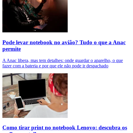
Pode levar notebook no avião? Tudo o que a Anac
permite
A Anac libera, mas tem detalhes: onde guardar o aparelho, o que
fazer com a bateria e por que ele não pode ir despachado
Como tirar print no notebook Lenovo: descubra os