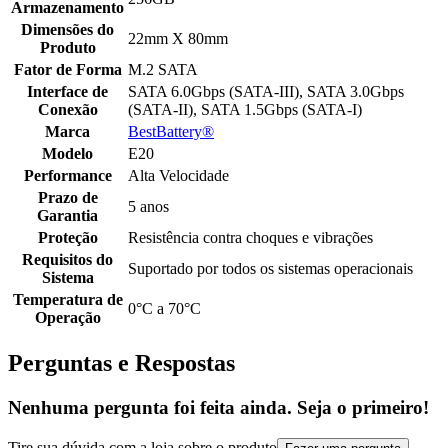
Armazenamento
Dimensões do
22mm X 80mm
Produto
Fator de Forma
M.2 SATA
Interface de
SATA 6.0Gbps (SATA-III), SATA 3.0Gbps
Conexão
(SATA-II), SATA 1.5Gbps (SATA-I)
Marca
BestBattery®
Modelo
E20
Performance
Alta Velocidade
Prazo de
5 anos
Garantia
Proteção
Resistência contra choques e vibrações
Requisitos do
Suportado por todos os sistemas operacionais
Sistema
Temperatura de
0°C a 70°C
Operação
Perguntas e Respostas
Nenhuma pergunta foi feita ainda. Seja o primeiro!
Tire sua dúvida com a loja sobre o produto