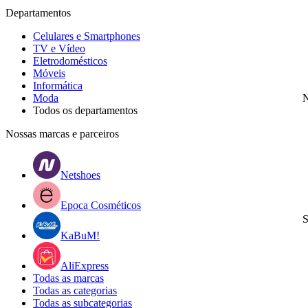
Departamentos
Celulares e Smartphones
TV e Vídeo
Eletrodomésticos
Móveis
Informática
Moda
N
Todos os departamentos
Nossas marcas e parceiros
Netshoes
Epoca Cosméticos
S
KaBuM!
AliExpress
Todas as marcas
Todas as categorias
Todas as subcategorias