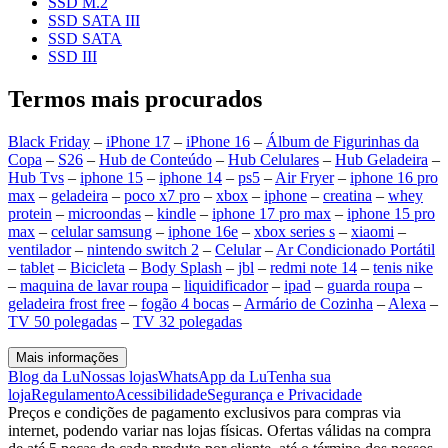
SSD M.2
SSD SATA III
SSD SATA
SSD III
Termos mais procurados
Black Friday
–
iPhone 17
–
iPhone 16
–
Álbum de Figurinhas da
Copa
–
S26
–
Hub de Conteúdo
–
Hub Celulares
–
Hub Geladeira
–
Hub Tvs
–
iphone 15
–
iphone 14
–
ps5
–
Air Fryer
–
iphone 16 pro
max
–
geladeira
–
poco x7 pro
–
xbox
–
iphone
–
creatina
–
whey
protein
–
microondas
–
kindle
–
iphone 17 pro max
–
iphone 15 pro
max
–
celular samsung
–
iphone 16e
–
xbox series s
–
xiaomi
–
ventilador
–
nintendo switch 2
–
Celular
–
Ar Condicionado Portátil
–
tablet
–
Bicicleta
–
Body Splash
–
jbl
–
redmi note 14
–
tenis nike
–
maquina de lavar roupa
–
liquidificador
–
ipad
–
guarda roupa
–
geladeira frost free
–
fogão 4 bocas
–
Armário de Cozinha
–
Alexa
–
TV 50 polegadas
–
TV 32 polegadas
Mais informações
Blog da Lu
Nossas lojas
WhatsApp da Lu
Tenha sua
loja
Regulamento
Acessibilidade
Segurança e Privacidade
Preços e condições de pagamento exclusivos para compras via
internet, podendo variar nas lojas físicas. Ofertas válidas na compra