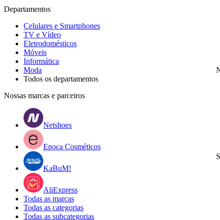
Departamentos
Celulares e Smartphones
TV e Vídeo
Eletrodomésticos
Móveis
Informática
Moda
N
Todos os departamentos
Nossas marcas e parceiros
Netshoes
Epoca Cosméticos
S
KaBuM!
AliExpress
Todas as marcas
Todas as categorias
Todas as subcategorias