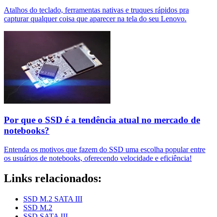
Atalhos do teclado, ferramentas nativas e truques rápidos pra
capturar qualquer coisa que aparecer na tela do seu Lenovo.
Por que o SSD é a tendência atual no mercado de
notebooks?
Entenda os motivos que fazem do SSD uma escolha popular entre
os usuários de notebooks, oferecendo velocidade e eficiência!
Links relacionados:
SSD M.2 SATA III
SSD M.2
SSD SATA III