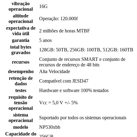
vibração
16G
operacional
altitude
Operação: 120.000f
operacional
expectativa de
2 milhões de horas MTBF
vida útil
garantia
5 anos
total bytes
128GB: 50TB, 256GB: 100TB, 512GB: 160TB
gravados
Conjunto de recursos SMART e conjunto de
recursos
recursos de endereço de 48 bits
desempenho
Alta Velocidade
retenção de
Compatível com JESD47
dados
testes
Hardware e software 100% testados
requisito de
tensão
Vcc = 5,0 V +/- 5%
operacional
sistema
Suportado por todos os sistemas operacionais
operacional
modelo
NP530xbb
Capacidade do
256GB