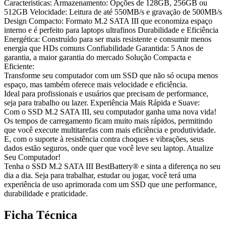
Características: Armazenamento: Opções de 128GB, 256GB ou
512GB Velocidade: Leitura de até 550MB/s e gravação de 500MB/s
Design Compacto: Formato M.2 SATA III que economiza espaço
interno e é perfeito para laptops ultrafinos Durabilidade e Eficiência
Energética: Construído para ser mais resistente e consumir menos
energia que HDs comuns Confiabilidade Garantida: 5 Anos de
garantia, a maior garantia do mercado Solução Compacta e
Eficiente:
Transforme seu computador com um SSD que não só ocupa menos
espaço, mas também oferece mais velocidade e eficiência.
Ideal para profissionais e usuários que precisam de performance,
seja para trabalho ou lazer. Experiência Mais Rápida e Suave:
Com o SSD M.2 SATA III, seu computador ganha uma nova vida!
Os tempos de carregamento ficam muito mais rápidos, permitindo
que você execute multitarefas com mais eficiência e produtividade.
E, com o suporte à resistência contra choques e vibrações, seus
dados estão seguros, onde quer que você leve seu laptop. Atualize
Seu Computador!
Tenha o SSD M.2 SATA III BestBattery® e sinta a diferença no seu
dia a dia. Seja para trabalhar, estudar ou jogar, você terá uma
experiência de uso aprimorada com um SSD que une performance,
durabilidade e praticidade.
Ficha Técnica