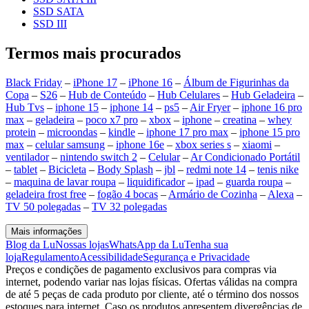
SSD SATA
SSD III
Termos mais procurados
Black Friday
–
iPhone 17
–
iPhone 16
–
Álbum de Figurinhas da
Copa
–
S26
–
Hub de Conteúdo
–
Hub Celulares
–
Hub Geladeira
–
Hub Tvs
–
iphone 15
–
iphone 14
–
ps5
–
Air Fryer
–
iphone 16 pro
max
–
geladeira
–
poco x7 pro
–
xbox
–
iphone
–
creatina
–
whey
protein
–
microondas
–
kindle
–
iphone 17 pro max
–
iphone 15 pro
max
–
celular samsung
–
iphone 16e
–
xbox series s
–
xiaomi
–
ventilador
–
nintendo switch 2
–
Celular
–
Ar Condicionado Portátil
–
tablet
–
Bicicleta
–
Body Splash
–
jbl
–
redmi note 14
–
tenis nike
–
maquina de lavar roupa
–
liquidificador
–
ipad
–
guarda roupa
–
geladeira frost free
–
fogão 4 bocas
–
Armário de Cozinha
–
Alexa
–
TV 50 polegadas
–
TV 32 polegadas
Mais informações
Blog da Lu
Nossas lojas
WhatsApp da Lu
Tenha sua
loja
Regulamento
Acessibilidade
Segurança e Privacidade
Preços e condições de pagamento exclusivos para compras via
internet, podendo variar nas lojas físicas. Ofertas válidas na compra
de até 5 peças de cada produto por cliente, até o término dos nossos
estoques para internet. Caso os produtos apresentem divergências de