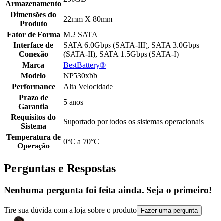
Armazenamento
Dimensões do
22mm X 80mm
Produto
Fator de Forma
M.2 SATA
Interface de
SATA 6.0Gbps (SATA-III), SATA 3.0Gbps
Conexão
(SATA-II), SATA 1.5Gbps (SATA-I)
Marca
BestBattery®
Modelo
NP530xbb
Performance
Alta Velocidade
Prazo de
5 anos
Garantia
Requisitos do
Suportado por todos os sistemas operacionais
Sistema
Temperatura de
0°C a 70°C
Operação
Perguntas e Respostas
Nenhuma pergunta foi feita ainda. Seja o primeiro!
Tire sua dúvida com a loja sobre o produto
Fazer uma pergunta