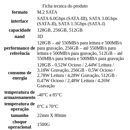
Ficha tecnica do produto
formato
M.2 SATA
SATA 6.0Gbps (SATA-III), SATA 3.0Gbps
interface
(SATA-II), SATA 1.5Gbps (SATA-I)
capacidade
128GB, 256GB, 512GB
nand
3D
128GB – até 550MB/s para leitura e 500MB/s
performance de
para gravação, 256GB – até 550MB/s para
referência
leitura e 500MB/s para gravação, 512GB – até
550MB/s para leitura e 500MB/s para gravação
128GB - 0,52W Ocioso / 2,44W Leitura /
3,18W Gravação, 256GB - 0,5W Ocioso /
consumo de
2,78W Leitura / 4,28W Gravação, 512GB -
energia
0,47W Ocioso / 2,48W Leitura / 4,26W
Gravação
temperatura de
-40°C a 85°C
armazenamento
temperatura de
0°C a 70°C
operação
tamanho
22mm X 80mm
choque
1500G
operacional