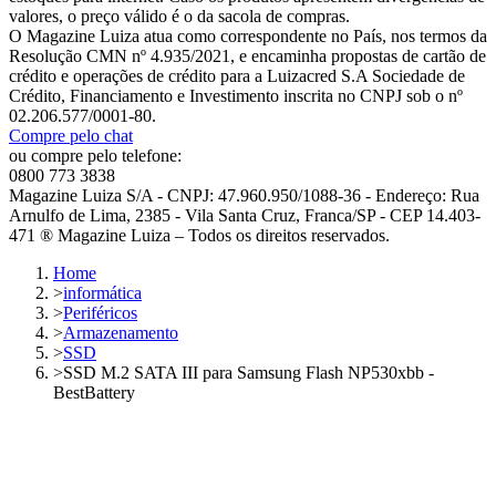
valores, o preço válido é o da sacola de compras.
O Magazine Luiza atua como correspondente no País, nos termos da
Resolução CMN nº 4.935/2021, e encaminha propostas de cartão de
crédito e operações de crédito para a Luizacred S.A Sociedade de
Crédito, Financiamento e Investimento inscrita no CNPJ sob o nº
02.206.577/0001-80.
Compre pelo chat
ou compre pelo telefone:
0800 773 3838
Magazine Luiza S/A - CNPJ: 47.960.950/1088-36 - Endereço: Rua
Arnulfo de Lima, 2385 - Vila Santa Cruz, Franca/SP - CEP 14.403-
471 ® Magazine Luiza – Todos os direitos reservados.
Home
>
informática
>
Periféricos
>
Armazenamento
>
SSD
>
SSD M.2 SATA III para Samsung Flash NP530xbb -
BestBattery