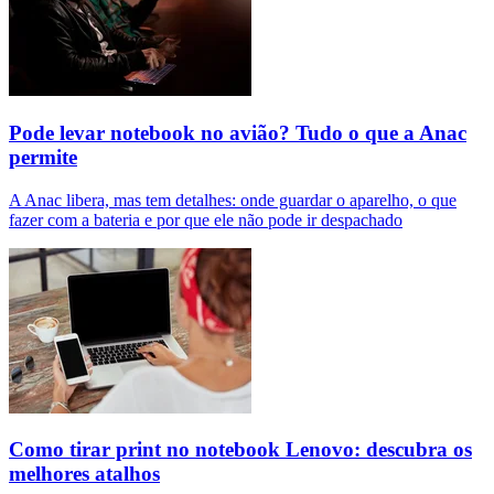
Pode levar notebook no avião? Tudo o que a Anac
permite
A Anac libera, mas tem detalhes: onde guardar o aparelho, o que
fazer com a bateria e por que ele não pode ir despachado
Como tirar print no notebook Lenovo: descubra os
melhores atalhos