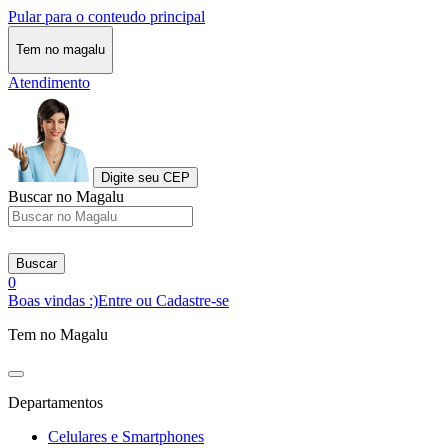
Pular para o conteudo principal
Tem no magalu
Atendimento
Digite seu CEP
Buscar no Magalu
Buscar
0
Boas vindas :)
Entre ou Cadastre-se
Tem no Magalu
Departamentos
Celulares e Smartphones