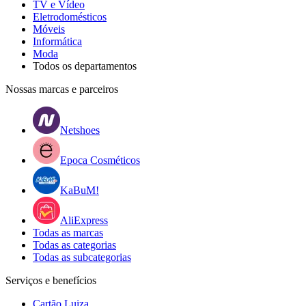
TV e Vídeo
Eletrodomésticos
Móveis
Informática
Moda
Todos os departamentos
Nossas marcas e parceiros
Netshoes
Epoca Cosméticos
KaBuM!
AliExpress
Todas as marcas
Todas as categorias
Todas as subcategorias
Serviços e benefícios
Cartão Luiza