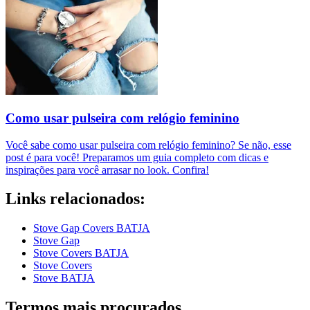
Como usar pulseira com relógio feminino
Você sabe como usar pulseira com relógio feminino? Se não, esse
post é para você! Preparamos um guia completo com dicas e
inspirações para você arrasar no look. Confira!
Links relacionados:
Stove Gap Covers BATJA
Stove Gap
Stove Covers BATJA
Stove Covers
Stove BATJA
Termos mais procurados