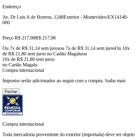
Endereço
Av. Dr Luis A de Herrera, 1248
Exterior - Montevideo/EX
14140-
000
Preço R$ 217,98
R$
217
,
98
Ou 7x de R$ 31,14 sem juros
ou
7
x de
R$ 31,14
sem juros
Ou 10x
de R$ 21,80 sem juros no Cartão Magalu
ou
10
x de
R$ 21,80
sem juros
no Cartão Magalu
Compra internacional
Impostos serão adicionados ao seguir com a compra.
Saiba mais
Fechar
Compra internacional
Toda mercadoria proveniente do exterior (importada) deve ser objeto