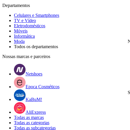
Departamentos
Celulares e Smartphones
TV e Vídeo
Eletrodomésticos
Móveis
Informática
Moda
N
Todos os departamentos
Nossas marcas e parceiros
Netshoes
Epoca Cosméticos
S
KaBuM!
AliExpress
Todas as marcas
Todas as categorias
Todas as subcategorias