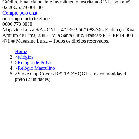
Crédito, Financiamento e Investimento inscrita no CNPJ sob o nº
02.206.577/0001-80.
Compre pelo chat
ou compre pelo telefone:
0800 773 3838
Magazine Luiza S/A - CNPJ: 47.960.950/1088-36 - Endereço: Rua
Arnulfo de Lima, 2385 - Vila Santa Cruz, Franca/SP - CEP 14.403-
471 ® Magazine Luiza – Todos os direitos reservados.
Home
>
relógios
>
Relógio de Pulso
>
Relógio Masculino
>
Stove Gap Covers BATJA ZYQGH em aço inoxidável
preto (2 unidades)