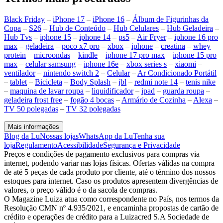
Black Friday
–
iPhone 17
–
iPhone 16
–
Álbum de Figurinhas da
Copa
–
S26
–
Hub de Conteúdo
–
Hub Celulares
–
Hub Geladeira
–
Hub Tvs
–
iphone 15
–
iphone 14
–
ps5
–
Air Fryer
–
iphone 16 pro
max
–
geladeira
–
poco x7 pro
–
xbox
–
iphone
–
creatina
–
whey
protein
–
microondas
–
kindle
–
iphone 17 pro max
–
iphone 15 pro
max
–
celular samsung
–
iphone 16e
–
xbox series s
–
xiaomi
–
ventilador
–
nintendo switch 2
–
Celular
–
Ar Condicionado Portátil
–
tablet
–
Bicicleta
–
Body Splash
–
jbl
–
redmi note 14
–
tenis nike
–
maquina de lavar roupa
–
liquidificador
–
ipad
–
guarda roupa
–
geladeira frost free
–
fogão 4 bocas
–
Armário de Cozinha
–
Alexa
–
TV 50 polegadas
–
TV 32 polegadas
Mais informações
Blog da Lu
Nossas lojas
WhatsApp da Lu
Tenha sua
loja
Regulamento
Acessibilidade
Segurança e Privacidade
Preços e condições de pagamento exclusivos para compras via
internet, podendo variar nas lojas físicas. Ofertas válidas na compra
de até 5 peças de cada produto por cliente, até o término dos nossos
estoques para internet. Caso os produtos apresentem divergências de
valores, o preço válido é o da sacola de compras.
O Magazine Luiza atua como correspondente no País, nos termos da
Resolução CMN nº 4.935/2021, e encaminha propostas de cartão de
crédito e operações de crédito para a Luizacred S.A Sociedade de