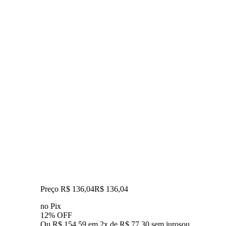
Preço R$ 136,04
R$
136
,
04
no Pix
12% OFF
Ou R$ 154,59 em 2x de R$ 77,30 sem juros
ou