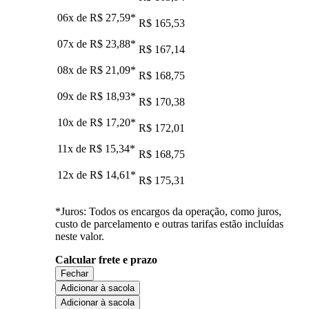
06x de
R$ 27,59
*
R$ 165,53
07x de
R$ 23,88
*
R$ 167,14
08x de
R$ 21,09
*
R$ 168,75
09x de
R$ 18,93
*
R$ 170,38
10x de
R$ 17,20
*
R$ 172,01
11x de
R$ 15,34
*
R$ 168,75
12x de
R$ 14,61
*
R$ 175,31
*Juros: Todos os encargos da operação, como juros,
custo de parcelamento e outras tarifas estão incluídas
neste valor.
Calcular frete e prazo
Fechar
Adicionar à sacola
Adicionar à sacola