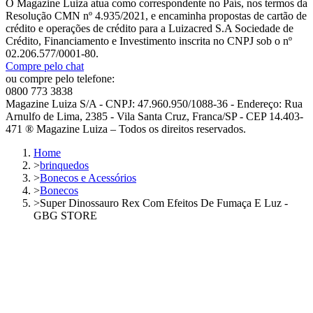
O Magazine Luiza atua como correspondente no País, nos termos da
Resolução CMN nº 4.935/2021, e encaminha propostas de cartão de
crédito e operações de crédito para a Luizacred S.A Sociedade de
Crédito, Financiamento e Investimento inscrita no CNPJ sob o nº
02.206.577/0001-80.
Compre pelo chat
ou compre pelo telefone:
0800 773 3838
Magazine Luiza S/A - CNPJ: 47.960.950/1088-36 - Endereço: Rua
Arnulfo de Lima, 2385 - Vila Santa Cruz, Franca/SP - CEP 14.403-
471 ® Magazine Luiza – Todos os direitos reservados.
Home
>
brinquedos
>
Bonecos e Acessórios
>
Bonecos
>
Super Dinossauro Rex Com Efeitos De Fumaça E Luz -
GBG STORE