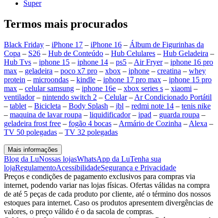
Super
Termos mais procurados
Black Friday
–
iPhone 17
–
iPhone 16
–
Álbum de Figurinhas da
Copa
–
S26
–
Hub de Conteúdo
–
Hub Celulares
–
Hub Geladeira
–
Hub Tvs
–
iphone 15
–
iphone 14
–
ps5
–
Air Fryer
–
iphone 16 pro
max
–
geladeira
–
poco x7 pro
–
xbox
–
iphone
–
creatina
–
whey
protein
–
microondas
–
kindle
–
iphone 17 pro max
–
iphone 15 pro
max
–
celular samsung
–
iphone 16e
–
xbox series s
–
xiaomi
–
ventilador
–
nintendo switch 2
–
Celular
–
Ar Condicionado Portátil
–
tablet
–
Bicicleta
–
Body Splash
–
jbl
–
redmi note 14
–
tenis nike
–
maquina de lavar roupa
–
liquidificador
–
ipad
–
guarda roupa
–
geladeira frost free
–
fogão 4 bocas
–
Armário de Cozinha
–
Alexa
–
TV 50 polegadas
–
TV 32 polegadas
Mais informações
Blog da Lu
Nossas lojas
WhatsApp da Lu
Tenha sua
loja
Regulamento
Acessibilidade
Segurança e Privacidade
Preços e condições de pagamento exclusivos para compras via
internet, podendo variar nas lojas físicas. Ofertas válidas na compra
de até 5 peças de cada produto por cliente, até o término dos nossos
estoques para internet. Caso os produtos apresentem divergências de
valores, o preço válido é o da sacola de compras.