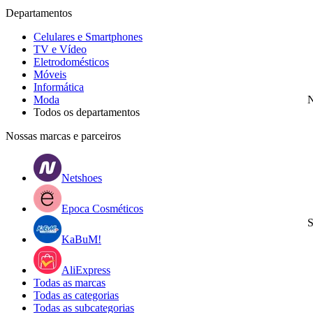
Departamentos
Celulares e Smartphones
TV e Vídeo
Eletrodomésticos
Móveis
Informática
Moda
N
Todos os departamentos
Nossas marcas e parceiros
Netshoes
Epoca Cosméticos
S
KaBuM!
AliExpress
Todas as marcas
Todas as categorias
Todas as subcategorias