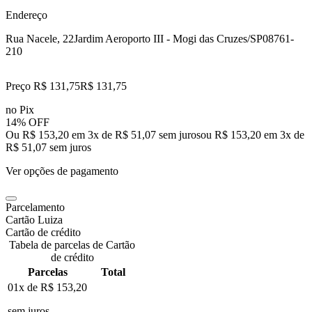
Endereço
Rua Nacele, 22
Jardim Aeroporto III - Mogi das Cruzes/SP
08761-
210
Preço R$ 131,75
R$
131
,
75
no Pix
14% OFF
Ou R$ 153,20 em 3x de R$ 51,07 sem juros
ou
R$ 153,20
em
3
x de
R$ 51,07
sem juros
Ver opções de pagamento
Parcelamento
Cartão Luiza
Cartão de crédito
Tabela de parcelas de Cartão
de crédito
Parcelas
Total
01x de
R$ 153,20
sem juros