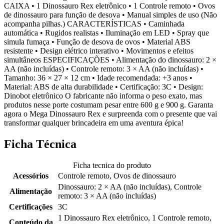
CAIXA • 1 Dinossauro Rex eletrônico • 1 Controle remoto • Ovos
de dinossauro para função de desova • Manual simples de uso (Não
acompanha pilhas.) CARACTERÍSTICAS • Caminhada
automática • Rugidos realistas • Iluminação em LED • Spray que
simula fumaça • Função de desova de ovos • Material ABS
resistente • Design elétrico interativo • Movimentos e efeitos
simultâneos ESPECIFICAÇÕES • Alimentação do dinossauro: 2 ×
AA (não incluídas) • Controle remoto: 3 × AA (não incluídas) •
Tamanho: 36 × 27 × 12 cm • Idade recomendada: +3 anos •
Material: ABS de alta durabilidade • Certificação: 3C • Design:
Dinobot eletrônico O fabricante não informa o peso exato, mas
produtos nesse porte costumam pesar entre 600 g e 900 g. Garanta
agora o Mega Dinossauro Rex e surpreenda com o presente que vai
transformar qualquer brincadeira em uma aventura épica!
Ficha Técnica
Ficha tecnica do produto
Acessórios
Controle remoto, Ovos de dinossauro
Dinossauro: 2 × AA (não incluídas), Controle
Alimentação
remoto: 3 × AA (não incluídas)
Certificações
3C
1 Dinossauro Rex eletrônico, 1 Controle remoto,
Conteúdo da