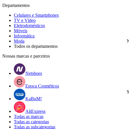
Departamentos
Celulares e Smartphones
TV e Vídeo
Eletrodomésticos
Móveis
Informática
Moda
N
Todos os departamentos
Nossas marcas e parceiros
Netshoes
Epoca Cosméticos
S
KaBuM!
AliExpress
Todas as marcas
Todas as categorias
Todas as subcategorias