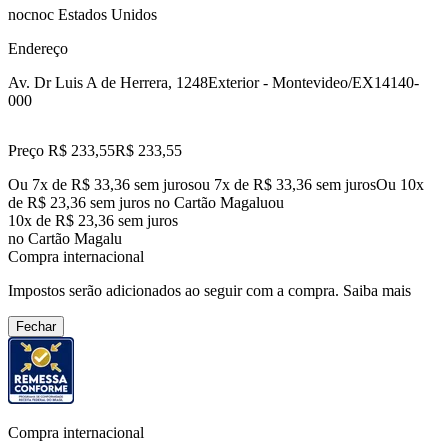
nocnoc Estados Unidos
Endereço
Av. Dr Luis A de Herrera, 1248
Exterior - Montevideo/EX
14140-
000
Preço R$ 233,55
R$
233
,
55
Ou 7x de R$ 33,36 sem juros
ou
7
x de
R$ 33,36
sem juros
Ou 10x
de R$ 23,36 sem juros no Cartão Magalu
ou
10
x de
R$ 23,36
sem juros
no Cartão Magalu
Compra internacional
Impostos serão adicionados ao seguir com a compra.
Saiba mais
Fechar
Compra internacional