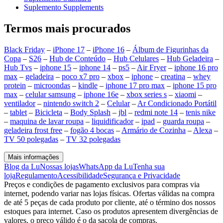
Suplemento Supplements
Termos mais procurados
Black Friday
–
iPhone 17
–
iPhone 16
–
Álbum de Figurinhas da
Copa
–
S26
–
Hub de Conteúdo
–
Hub Celulares
–
Hub Geladeira
–
Hub Tvs
–
iphone 15
–
iphone 14
–
ps5
–
Air Fryer
–
iphone 16 pro
max
–
geladeira
–
poco x7 pro
–
xbox
–
iphone
–
creatina
–
whey
protein
–
microondas
–
kindle
–
iphone 17 pro max
–
iphone 15 pro
max
–
celular samsung
–
iphone 16e
–
xbox series s
–
xiaomi
–
ventilador
–
nintendo switch 2
–
Celular
–
Ar Condicionado Portátil
–
tablet
–
Bicicleta
–
Body Splash
–
jbl
–
redmi note 14
–
tenis nike
–
maquina de lavar roupa
–
liquidificador
–
ipad
–
guarda roupa
–
geladeira frost free
–
fogão 4 bocas
–
Armário de Cozinha
–
Alexa
–
TV 50 polegadas
–
TV 32 polegadas
Mais informações
Blog da Lu
Nossas lojas
WhatsApp da Lu
Tenha sua
loja
Regulamento
Acessibilidade
Segurança e Privacidade
Preços e condições de pagamento exclusivos para compras via
internet, podendo variar nas lojas físicas. Ofertas válidas na compra
de até 5 peças de cada produto por cliente, até o término dos nossos
estoques para internet. Caso os produtos apresentem divergências de
valores, o preço válido é o da sacola de compras.