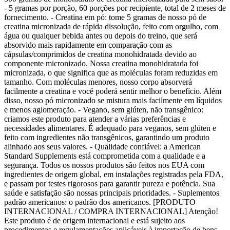
- 5 gramas por porção, 60 porções por recipiente, total de 2 meses de
fornecimento. - Creatina em pó: tome 5 gramas de nosso pó de
creatina micronizada de rápida dissolução, feito com orgulho, com
água ou qualquer bebida antes ou depois do treino, que será
absorvido mais rapidamente em comparação com as
cápsulas/comprimidos de creatina monohidratada devido ao
componente micronizado. Nossa creatina monohidratada foi
micronizada, o que significa que as moléculas foram reduzidas em
tamanho. Com moléculas menores, nosso corpo absorverá
facilmente a creatina e você poderá sentir melhor o benefício. Além
disso, nosso pó micronizado se mistura mais facilmente em líquidos
e menos aglomeração. - Vegano, sem glúten, não transgênico:
criamos este produto para atender a várias preferências e
necessidades alimentares. É adequado para veganos, sem glúten e
feito com ingredientes não transgênicos, garantindo um produto
alinhado aos seus valores. - Qualidade confiável: a American
Standard Supplements está comprometida com a qualidade e a
segurança. Todos os nossos produtos são feitos nos EUA com
ingredientes de origem global, em instalações registradas pela FDA,
e passam por testes rigorosos para garantir pureza e potência. Sua
saúde e satisfação são nossas principais prioridades. - Suplementos
padrão americanos: o padrão dos americanos. [PRODUTO
INTERNACIONAL / COMPRA INTERNACIONAL] Atenção!
Este produto é de origem internacional e está sujeito aos
procedimentos e regulamentações aplicáveis à importação de bens