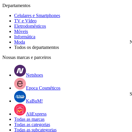
Departamentos
Celulares e Smartphones
TV e Vídeo
Eletrodomésticos
Móveis
Informática
Moda
N
Todos os departamentos
Nossas marcas e parceiros
Netshoes
Epoca Cosméticos
S
KaBuM!
AliExpress
Todas as marcas
Todas as categorias
Todas as subcategorias