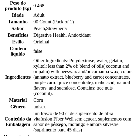
Peso do
0.468
produto (kg)
Idade
Adult
Tamanho
90 Count (Pack of 1)
Sabor
Peach,Strawberry
Benefícios
Digestive Health, Antioxidant
Estilo
Original
Contém
false
líquido
Other Ingredients: Polydextrose, water, gelatin,
xylitol; less than 2% of: blend of oils( coconut and
or palm) with beeswax and/or carnauba wax, colors
Ingredientes
(annatto extract, blueberry and carrot concentrates,
purple carrot juice concentrate), malic acid, natural
flavors, and sucralose. Contains: tree nuts
(coconut).
Material
Corn
Gênero
unisex
um frasco de 90 ct de suplemento de fibra
Conteúdo da
vitafusion Fiber Well sem açúcar, suplementos com
Embalagem
sabor de pêssego, morango e amora silvestre
(suprimento para 45 dias)