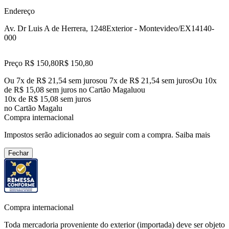
Endereço
Av. Dr Luis A de Herrera, 1248
Exterior - Montevideo/EX
14140-
000
Preço R$ 150,80
R$
150
,
80
Ou 7x de R$ 21,54 sem juros
ou
7
x de
R$ 21,54
sem juros
Ou 10x
de R$ 15,08 sem juros no Cartão Magalu
ou
10
x de
R$ 15,08
sem juros
no Cartão Magalu
Compra internacional
Impostos serão adicionados ao seguir com a compra.
Saiba mais
Fechar
Compra internacional
Toda mercadoria proveniente do exterior (importada) deve ser objeto