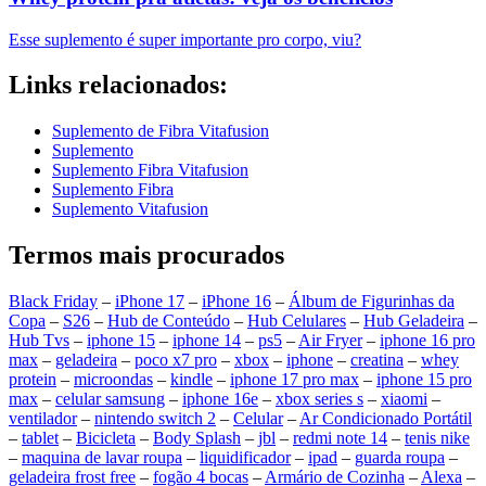
Esse suplemento é super importante pro corpo, viu?
Links relacionados:
Suplemento de Fibra Vitafusion
Suplemento
Suplemento Fibra Vitafusion
Suplemento Fibra
Suplemento Vitafusion
Termos mais procurados
Black Friday
–
iPhone 17
–
iPhone 16
–
Álbum de Figurinhas da
Copa
–
S26
–
Hub de Conteúdo
–
Hub Celulares
–
Hub Geladeira
–
Hub Tvs
–
iphone 15
–
iphone 14
–
ps5
–
Air Fryer
–
iphone 16 pro
max
–
geladeira
–
poco x7 pro
–
xbox
–
iphone
–
creatina
–
whey
protein
–
microondas
–
kindle
–
iphone 17 pro max
–
iphone 15 pro
max
–
celular samsung
–
iphone 16e
–
xbox series s
–
xiaomi
–
ventilador
–
nintendo switch 2
–
Celular
–
Ar Condicionado Portátil
–
tablet
–
Bicicleta
–
Body Splash
–
jbl
–
redmi note 14
–
tenis nike
–
maquina de lavar roupa
–
liquidificador
–
ipad
–
guarda roupa
–
geladeira frost free
–
fogão 4 bocas
–
Armário de Cozinha
–
Alexa
–