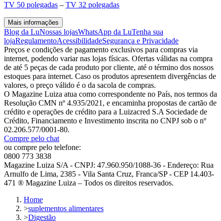
TV 50 polegadas
–
TV 32 polegadas
Mais informações
Blog da Lu
Nossas lojas
WhatsApp da Lu
Tenha sua
loja
Regulamento
Acessibilidade
Segurança e Privacidade
Preços e condições de pagamento exclusivos para compras via
internet, podendo variar nas lojas físicas. Ofertas válidas na compra
de até 5 peças de cada produto por cliente, até o término dos nossos
estoques para internet. Caso os produtos apresentem divergências de
valores, o preço válido é o da sacola de compras.
O Magazine Luiza atua como correspondente no País, nos termos da
Resolução CMN nº 4.935/2021, e encaminha propostas de cartão de
crédito e operações de crédito para a Luizacred S.A Sociedade de
Crédito, Financiamento e Investimento inscrita no CNPJ sob o nº
02.206.577/0001-80.
Compre pelo chat
ou compre pelo telefone:
0800 773 3838
Magazine Luiza S/A - CNPJ: 47.960.950/1088-36 - Endereço: Rua
Arnulfo de Lima, 2385 - Vila Santa Cruz, Franca/SP - CEP 14.403-
471 ® Magazine Luiza – Todos os direitos reservados.
Home
>
suplementos alimentares
>
Digestão