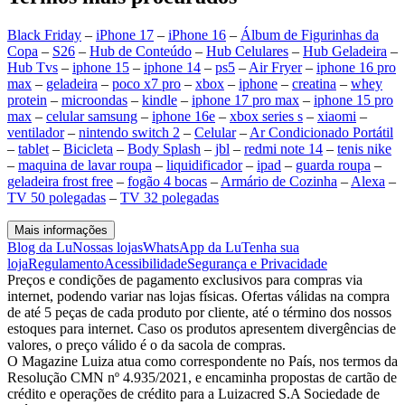
Black Friday
–
iPhone 17
–
iPhone 16
–
Álbum de Figurinhas da
Copa
–
S26
–
Hub de Conteúdo
–
Hub Celulares
–
Hub Geladeira
–
Hub Tvs
–
iphone 15
–
iphone 14
–
ps5
–
Air Fryer
–
iphone 16 pro
max
–
geladeira
–
poco x7 pro
–
xbox
–
iphone
–
creatina
–
whey
protein
–
microondas
–
kindle
–
iphone 17 pro max
–
iphone 15 pro
max
–
celular samsung
–
iphone 16e
–
xbox series s
–
xiaomi
–
ventilador
–
nintendo switch 2
–
Celular
–
Ar Condicionado Portátil
–
tablet
–
Bicicleta
–
Body Splash
–
jbl
–
redmi note 14
–
tenis nike
–
maquina de lavar roupa
–
liquidificador
–
ipad
–
guarda roupa
–
geladeira frost free
–
fogão 4 bocas
–
Armário de Cozinha
–
Alexa
–
TV 50 polegadas
–
TV 32 polegadas
Mais informações
Blog da Lu
Nossas lojas
WhatsApp da Lu
Tenha sua
loja
Regulamento
Acessibilidade
Segurança e Privacidade
Preços e condições de pagamento exclusivos para compras via
internet, podendo variar nas lojas físicas. Ofertas válidas na compra
de até 5 peças de cada produto por cliente, até o término dos nossos
estoques para internet. Caso os produtos apresentem divergências de
valores, o preço válido é o da sacola de compras.
O Magazine Luiza atua como correspondente no País, nos termos da
Resolução CMN nº 4.935/2021, e encaminha propostas de cartão de
crédito e operações de crédito para a Luizacred S.A Sociedade de