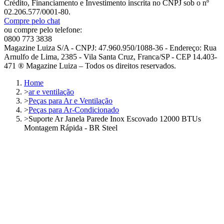
Crédito, Financiamento e Investimento inscrita no CNPJ sob o nº
02.206.577/0001-80.
Compre pelo chat
ou compre pelo telefone:
0800 773 3838
Magazine Luiza S/A - CNPJ: 47.960.950/1088-36 - Endereço: Rua
Arnulfo de Lima, 2385 - Vila Santa Cruz, Franca/SP - CEP 14.403-
471 ® Magazine Luiza – Todos os direitos reservados.
Home
>
ar e ventilação
>
Peças para Ar e Ventilação
>
Peças para Ar-Condicionado
>
Suporte Ar Janela Parede Inox Escovado 12000 BTUs
Montagem Rápida - BR Steel