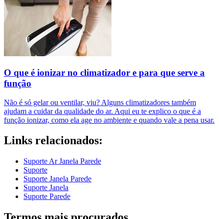
O que é ionizar no climatizador e para que serve a
função
Não é só gelar ou ventilar, viu? Alguns climatizadores também
ajudam a cuidar da qualidade do ar. Aqui eu te explico o que é a
função ionizar, como ela age no ambiente e quando vale a pena usar.
Links relacionados:
Suporte Ar Janela Parede
Suporte
Suporte Janela Parede
Suporte Janela
Suporte Parede
Termos mais procurados