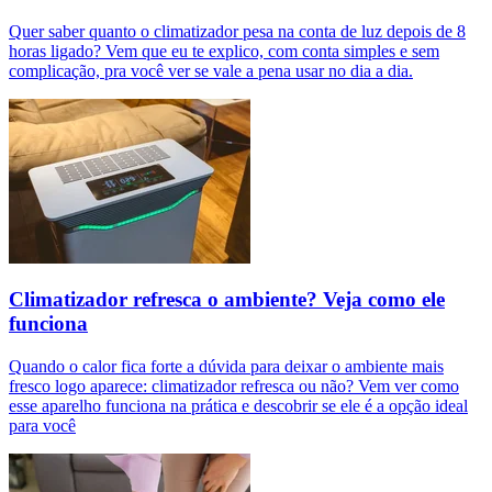
Quer saber quanto o climatizador pesa na conta de luz depois de 8
horas ligado? Vem que eu te explico, com conta simples e sem
complicação, pra você ver se vale a pena usar no dia a dia.
Climatizador refresca o ambiente? Veja como ele
funciona
Quando o calor fica forte a dúvida para deixar o ambiente mais
fresco logo aparece: climatizador refresca ou não? Vem ver como
esse aparelho funciona na prática e descobrir se ele é a opção ideal
para você