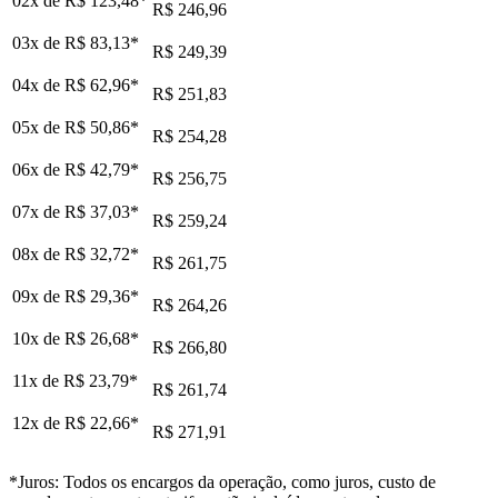
02x de
R$ 123,48
*
R$ 246,96
03x de
R$ 83,13
*
R$ 249,39
04x de
R$ 62,96
*
R$ 251,83
05x de
R$ 50,86
*
R$ 254,28
06x de
R$ 42,79
*
R$ 256,75
07x de
R$ 37,03
*
R$ 259,24
08x de
R$ 32,72
*
R$ 261,75
09x de
R$ 29,36
*
R$ 264,26
10x de
R$ 26,68
*
R$ 266,80
11x de
R$ 23,79
*
R$ 261,74
12x de
R$ 22,66
*
R$ 271,91
*Juros: Todos os encargos da operação, como juros, custo de