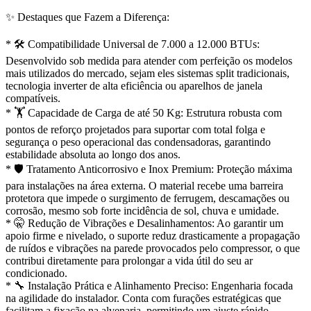
✨ Destaques que Fazem a Diferença:
* 🛠️ Compatibilidade Universal de 7.000 a 12.000 BTUs:
Desenvolvido sob medida para atender com perfeição os modelos
mais utilizados do mercado, sejam eles sistemas split tradicionais,
tecnologia inverter de alta eficiência ou aparelhos de janela
compatíveis.
* 🏋️ Capacidade de Carga de até 50 Kg: Estrutura robusta com
pontos de reforço projetados para suportar com total folga e
segurança o peso operacional das condensadoras, garantindo
estabilidade absoluta ao longo dos anos.
* 🛡️ Tratamento Anticorrosivo e Inox Premium: Proteção máxima
para instalações na área externa. O material recebe uma barreira
protetora que impede o surgimento de ferrugem, descamações ou
corrosão, mesmo sob forte incidência de sol, chuva e umidade.
* 🤫 Redução de Vibrações e Desalinhamentos: Ao garantir um
apoio firme e nivelado, o suporte reduz drasticamente a propagação
de ruídos e vibrações na parede provocados pelo compressor, o que
contribui diretamente para prolongar a vida útil do seu ar
condicionado.
* 🔧 Instalação Prática e Alinhamento Preciso: Engenharia focada
na agilidade do instalador. Conta com furações estratégicas que
facilitam a fixação na alvenaria, permitindo um ajuste rápido,