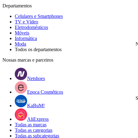
Departamentos
Celulares e Smartphones
TV e Vídeo
Eletrodomésticos
Móveis
Informática
Moda
N
Todos os departamentos
Nossas marcas e parceiros
Netshoes
Epoca Cosméticos
S
KaBuM!
AliExpress
Todas as marcas
Todas as categorias
Todas as subcategorias