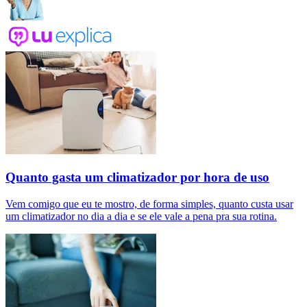
Quanto gasta um climatizador por hora de uso
Vem comigo que eu te mostro, de forma simples, quanto custa usar
um climatizador no dia a dia e se ele vale a pena pra sua rotina.