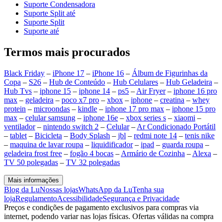
Suporte Condensadora
Suporte Split até
Suporte Split
Suporte até
Termos mais procurados
Black Friday
–
iPhone 17
–
iPhone 16
–
Álbum de Figurinhas da
Copa
–
S26
–
Hub de Conteúdo
–
Hub Celulares
–
Hub Geladeira
–
Hub Tvs
–
iphone 15
–
iphone 14
–
ps5
–
Air Fryer
–
iphone 16 pro
max
–
geladeira
–
poco x7 pro
–
xbox
–
iphone
–
creatina
–
whey
protein
–
microondas
–
kindle
–
iphone 17 pro max
–
iphone 15 pro
max
–
celular samsung
–
iphone 16e
–
xbox series s
–
xiaomi
–
ventilador
–
nintendo switch 2
–
Celular
–
Ar Condicionado Portátil
–
tablet
–
Bicicleta
–
Body Splash
–
jbl
–
redmi note 14
–
tenis nike
–
maquina de lavar roupa
–
liquidificador
–
ipad
–
guarda roupa
–
geladeira frost free
–
fogão 4 bocas
–
Armário de Cozinha
–
Alexa
–
TV 50 polegadas
–
TV 32 polegadas
Mais informações
Blog da Lu
Nossas lojas
WhatsApp da Lu
Tenha sua
loja
Regulamento
Acessibilidade
Segurança e Privacidade
Preços e condições de pagamento exclusivos para compras via
internet, podendo variar nas lojas físicas. Ofertas válidas na compra