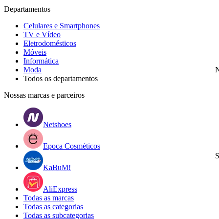
Departamentos
Celulares e Smartphones
TV e Vídeo
Eletrodomésticos
Móveis
Informática
Moda
N
Todos os departamentos
Nossas marcas e parceiros
Netshoes
Epoca Cosméticos
S
KaBuM!
AliExpress
Todas as marcas
Todas as categorias
Todas as subcategorias