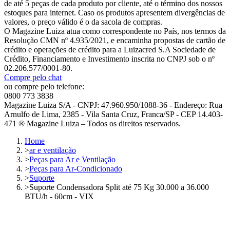
de até 5 peças de cada produto por cliente, até o término dos nossos
estoques para internet. Caso os produtos apresentem divergências de
valores, o preço válido é o da sacola de compras.
O Magazine Luiza atua como correspondente no País, nos termos da
Resolução CMN nº 4.935/2021, e encaminha propostas de cartão de
crédito e operações de crédito para a Luizacred S.A Sociedade de
Crédito, Financiamento e Investimento inscrita no CNPJ sob o nº
02.206.577/0001-80.
Compre pelo chat
ou compre pelo telefone:
0800 773 3838
Magazine Luiza S/A - CNPJ: 47.960.950/1088-36 - Endereço: Rua
Arnulfo de Lima, 2385 - Vila Santa Cruz, Franca/SP - CEP 14.403-
471 ® Magazine Luiza – Todos os direitos reservados.
Home
>
ar e ventilação
>
Peças para Ar e Ventilação
>
Peças para Ar-Condicionado
>
Suporte
>
Suporte Condensadora Split até 75 Kg 30.000 a 36.000
BTU/h - 60cm - VIX