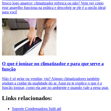
fresco logo aparece: climatizador refresca ou não? Vem ver como
esse aparelho funciona na prática e descobrir se ele é a opção ideal
para você
O que é ionizar no climatizador e para que serve a
função
Não é só gelar ou ventilar, viu? Alguns climatizadores também
ajudam a cuidar da qualidade do ar. Aqui eu te explico o que é a
função ionizar, como ela age no ambiente e quando vale a pena usar.
Links relacionados:
Suporte Condensadora Split até