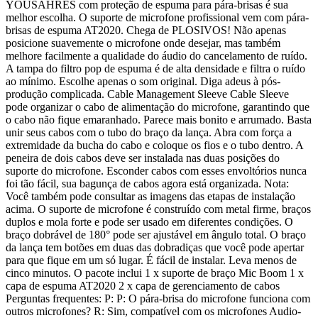
YOUSAHRES com proteção de espuma para pára-brisas é sua
melhor escolha. O suporte de microfone profissional vem com pára-
brisas de espuma AT2020. Chega de PLOSIVOS! Não apenas
posicione suavemente o microfone onde desejar, mas também
melhore facilmente a qualidade do áudio do cancelamento de ruído.
A tampa do filtro pop de espuma é de alta densidade e filtra o ruído
ao mínimo. Escolhe apenas o som original. Diga adeus à pós-
produção complicada. Cable Management Sleeve Cable Sleeve
pode organizar o cabo de alimentação do microfone, garantindo que
o cabo não fique emaranhado. Parece mais bonito e arrumado. Basta
unir seus cabos com o tubo do braço da lança. Abra com força a
extremidade da bucha do cabo e coloque os fios e o tubo dentro. A
peneira de dois cabos deve ser instalada nas duas posições do
suporte do microfone. Esconder cabos com esses envoltórios nunca
foi tão fácil, sua bagunça de cabos agora está organizada. Nota:
Você também pode consultar as imagens das etapas de instalação
acima. O suporte de microfone é construído com metal firme, braços
duplos e mola forte e pode ser usado em diferentes condições. O
braço dobrável de 180° pode ser ajustável em ângulo total. O braço
da lança tem botões em duas das dobradiças que você pode apertar
para que fique em um só lugar. É fácil de instalar. Leva menos de
cinco minutos. O pacote inclui 1 x suporte de braço Mic Boom 1 x
capa de espuma AT2020 2 x capa de gerenciamento de cabos
Perguntas frequentes: P: P: O pára-brisa do microfone funciona com
outros microfones? R: Sim, compatível com os microfones Audio-