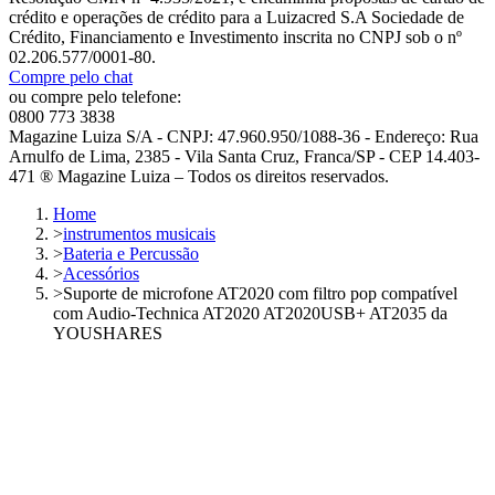
crédito e operações de crédito para a Luizacred S.A Sociedade de
Crédito, Financiamento e Investimento inscrita no CNPJ sob o nº
02.206.577/0001-80.
Compre pelo chat
ou compre pelo telefone:
0800 773 3838
Magazine Luiza S/A - CNPJ: 47.960.950/1088-36 - Endereço: Rua
Arnulfo de Lima, 2385 - Vila Santa Cruz, Franca/SP - CEP 14.403-
471 ® Magazine Luiza – Todos os direitos reservados.
Home
>
instrumentos musicais
>
Bateria e Percussão
>
Acessórios
>
Suporte de microfone AT2020 com filtro pop compatível
com Audio-Technica AT2020 AT2020USB+ AT2035 da
YOUSHARES