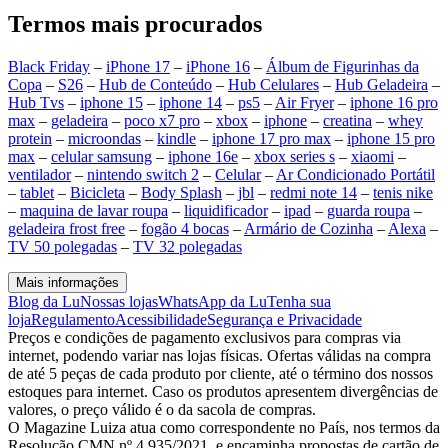
Termos mais procurados
Black Friday
–
iPhone 17
–
iPhone 16
–
Álbum de Figurinhas da
Copa
–
S26
–
Hub de Conteúdo
–
Hub Celulares
–
Hub Geladeira
–
Hub Tvs
–
iphone 15
–
iphone 14
–
ps5
–
Air Fryer
–
iphone 16 pro
max
–
geladeira
–
poco x7 pro
–
xbox
–
iphone
–
creatina
–
whey
protein
–
microondas
–
kindle
–
iphone 17 pro max
–
iphone 15 pro
max
–
celular samsung
–
iphone 16e
–
xbox series s
–
xiaomi
–
ventilador
–
nintendo switch 2
–
Celular
–
Ar Condicionado Portátil
–
tablet
–
Bicicleta
–
Body Splash
–
jbl
–
redmi note 14
–
tenis nike
–
maquina de lavar roupa
–
liquidificador
–
ipad
–
guarda roupa
–
geladeira frost free
–
fogão 4 bocas
–
Armário de Cozinha
–
Alexa
–
TV 50 polegadas
–
TV 32 polegadas
Mais informações
Blog da Lu
Nossas lojas
WhatsApp da Lu
Tenha sua
loja
Regulamento
Acessibilidade
Segurança e Privacidade
Preços e condições de pagamento exclusivos para compras via
internet, podendo variar nas lojas físicas. Ofertas válidas na compra
de até 5 peças de cada produto por cliente, até o término dos nossos
estoques para internet. Caso os produtos apresentem divergências de
valores, o preço válido é o da sacola de compras.
O Magazine Luiza atua como correspondente no País, nos termos da
Resolução CMN nº 4.935/2021, e encaminha propostas de cartão de