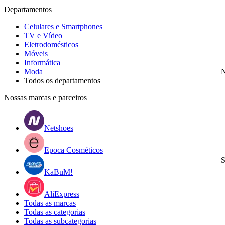
Departamentos
Celulares e Smartphones
TV e Vídeo
Eletrodomésticos
Móveis
Informática
Moda
N
Todos os departamentos
Nossas marcas e parceiros
Netshoes
Epoca Cosméticos
S
KaBuM!
AliExpress
Todas as marcas
Todas as categorias
Todas as subcategorias