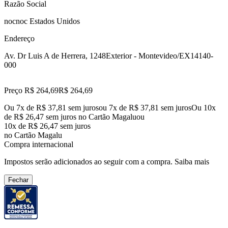
Razão Social
nocnoc Estados Unidos
Endereço
Av. Dr Luis A de Herrera, 1248
Exterior - Montevideo/EX
14140-
000
Preço R$ 264,69
R$
264
,
69
Ou 7x de R$ 37,81 sem juros
ou
7
x de
R$ 37,81
sem juros
Ou 10x
de R$ 26,47 sem juros no Cartão Magalu
ou
10
x de
R$ 26,47
sem juros
no Cartão Magalu
Compra internacional
Impostos serão adicionados ao seguir com a compra.
Saiba mais
Fechar