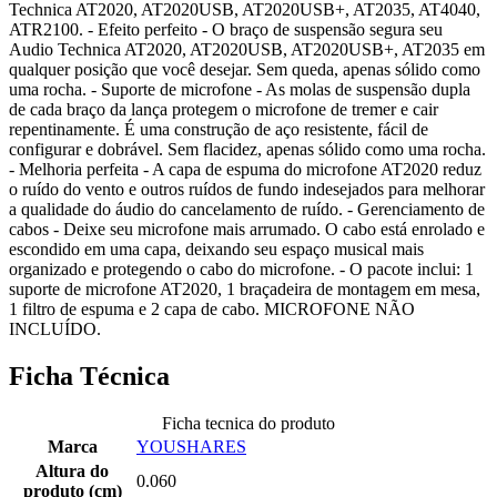
Technica AT2020, AT2020USB, AT2020USB+, AT2035, AT4040,
ATR2100. - Efeito perfeito - O braço de suspensão segura seu
Audio Technica AT2020, AT2020USB, AT2020USB+, AT2035 em
qualquer posição que você desejar. Sem queda, apenas sólido como
uma rocha. - Suporte de microfone - As molas de suspensão dupla
de cada braço da lança protegem o microfone de tremer e cair
repentinamente. É uma construção de aço resistente, fácil de
configurar e dobrável. Sem flacidez, apenas sólido como uma rocha.
- Melhoria perfeita - A capa de espuma do microfone AT2020 reduz
o ruído do vento e outros ruídos de fundo indesejados para melhorar
a qualidade do áudio do cancelamento de ruído. - Gerenciamento de
cabos - Deixe seu microfone mais arrumado. O cabo está enrolado e
escondido em uma capa, deixando seu espaço musical mais
organizado e protegendo o cabo do microfone. - O pacote inclui: 1
suporte de microfone AT2020, 1 braçadeira de montagem em mesa,
1 filtro de espuma e 2 capa de cabo. MICROFONE NÃO
INCLUÍDO.
Ficha Técnica
Ficha tecnica do produto
Marca
YOUSHARES
Altura do
0.060
produto (cm)