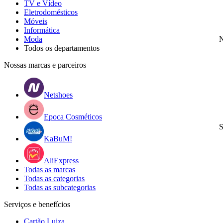
TV e Vídeo
Eletrodomésticos
Móveis
Informática
Moda
N
Todos os departamentos
Nossas marcas e parceiros
Netshoes
Epoca Cosméticos
S
KaBuM!
AliExpress
Todas as marcas
Todas as categorias
Todas as subcategorias
Serviços e benefícios
Cartão Luiza