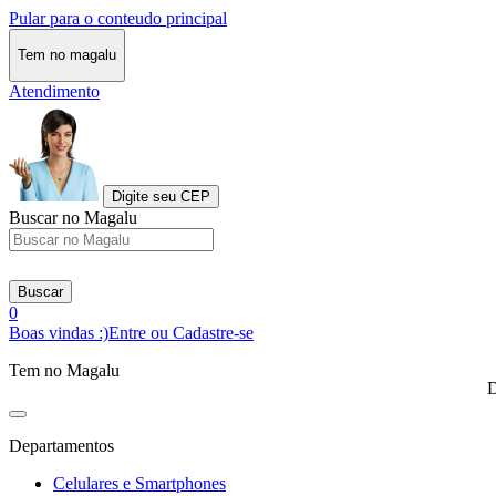
Pular para o conteudo principal
Tem no magalu
Atendimento
Digite seu CEP
Buscar no Magalu
Buscar
0
Boas vindas :)
Entre ou Cadastre-se
Tem no Magalu
D
Departamentos
Celulares e Smartphones