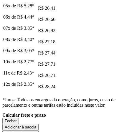
05x de
R$ 5,28
*
R$ 26,41
06x de
R$ 4,44
*
R$ 26,66
07x de
R$ 3,85
*
R$ 26,92
08x de
R$ 3,40
*
R$ 27,18
09x de
R$ 3,05
*
R$ 27,44
10x de
R$ 2,77
*
R$ 27,71
11x de
R$ 2,43
*
R$ 26,71
12x de
R$ 2,35
*
R$ 28,24
*Juros: Todos os encargos da operação, como juros, custo de
parcelamento e outras tarifas estão incluídas neste valor.
Calcular frete e prazo
Fechar
Adicionar à sacola