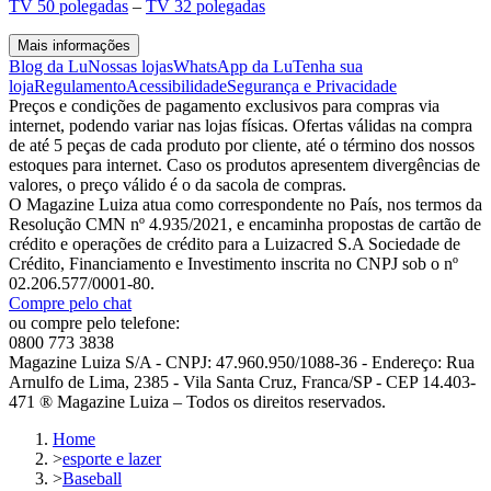
TV 50 polegadas
–
TV 32 polegadas
Mais informações
Blog da Lu
Nossas lojas
WhatsApp da Lu
Tenha sua
loja
Regulamento
Acessibilidade
Segurança e Privacidade
Preços e condições de pagamento exclusivos para compras via
internet, podendo variar nas lojas físicas. Ofertas válidas na compra
de até 5 peças de cada produto por cliente, até o término dos nossos
estoques para internet. Caso os produtos apresentem divergências de
valores, o preço válido é o da sacola de compras.
O Magazine Luiza atua como correspondente no País, nos termos da
Resolução CMN nº 4.935/2021, e encaminha propostas de cartão de
crédito e operações de crédito para a Luizacred S.A Sociedade de
Crédito, Financiamento e Investimento inscrita no CNPJ sob o nº
02.206.577/0001-80.
Compre pelo chat
ou compre pelo telefone:
0800 773 3838
Magazine Luiza S/A - CNPJ: 47.960.950/1088-36 - Endereço: Rua
Arnulfo de Lima, 2385 - Vila Santa Cruz, Franca/SP - CEP 14.403-
471 ® Magazine Luiza – Todos os direitos reservados.
Home
>
esporte e lazer
>
Baseball