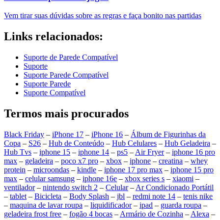
Vem tirar suas dúvidas sobre as regras e faça bonito nas partidas
Links relacionados:
Suporte de Parede Compatível
Suporte
Suporte Parede Compatível
Suporte Parede
Suporte Compatível
Termos mais procurados
Black Friday
–
iPhone 17
–
iPhone 16
–
Álbum de Figurinhas da
Copa
–
S26
–
Hub de Conteúdo
–
Hub Celulares
–
Hub Geladeira
–
Hub Tvs
–
iphone 15
–
iphone 14
–
ps5
–
Air Fryer
–
iphone 16 pro
max
–
geladeira
–
poco x7 pro
–
xbox
–
iphone
–
creatina
–
whey
protein
–
microondas
–
kindle
–
iphone 17 pro max
–
iphone 15 pro
max
–
celular samsung
–
iphone 16e
–
xbox series s
–
xiaomi
–
ventilador
–
nintendo switch 2
–
Celular
–
Ar Condicionado Portátil
–
tablet
–
Bicicleta
–
Body Splash
–
jbl
–
redmi note 14
–
tenis nike
–
maquina de lavar roupa
–
liquidificador
–
ipad
–
guarda roupa
–
geladeira frost free
–
fogão 4 bocas
–
Armário de Cozinha
–
Alexa
–