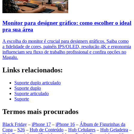
Monitor para designer gráfico: como escolher o ideal
pra sua área
A escolha do monitor é crucial para designers gráficos. Saiba como
a fidelidade de cores, painéis IPS/OLED, resolução 4K e ergonomia
influenciam seu fluxo de trabalho profissional e confira opções no
Magalu.
Links relacionados:
Suporte duplo articulado
Suporte duplo
Suporte articulado
Suporte
Termos mais procurados
Black Friday
–
iPhone 17
–
iPhone 16
–
Álbum de Figurinhas da
Copa
–
S26
–
Hub de Conteúdo
–
Hub Celulares
–
Hub Geladeira
–