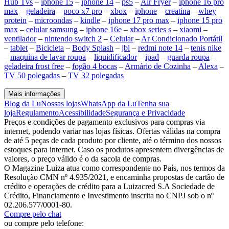
Hub Tvs
–
iphone 15
–
iphone 14
–
ps5
–
Air Fryer
–
iphone 16 pro
max
–
geladeira
–
poco x7 pro
–
xbox
–
iphone
–
creatina
–
whey
protein
–
microondas
–
kindle
–
iphone 17 pro max
–
iphone 15 pro
max
–
celular samsung
–
iphone 16e
–
xbox series s
–
xiaomi
–
ventilador
–
nintendo switch 2
–
Celular
–
Ar Condicionado Portátil
–
tablet
–
Bicicleta
–
Body Splash
–
jbl
–
redmi note 14
–
tenis nike
–
maquina de lavar roupa
–
liquidificador
–
ipad
–
guarda roupa
–
geladeira frost free
–
fogão 4 bocas
–
Armário de Cozinha
–
Alexa
–
TV 50 polegadas
–
TV 32 polegadas
Mais informações
Blog da Lu
Nossas lojas
WhatsApp da Lu
Tenha sua
loja
Regulamento
Acessibilidade
Segurança e Privacidade
Preços e condições de pagamento exclusivos para compras via
internet, podendo variar nas lojas físicas. Ofertas válidas na compra
de até 5 peças de cada produto por cliente, até o término dos nossos
estoques para internet. Caso os produtos apresentem divergências de
valores, o preço válido é o da sacola de compras.
O Magazine Luiza atua como correspondente no País, nos termos da
Resolução CMN nº 4.935/2021, e encaminha propostas de cartão de
crédito e operações de crédito para a Luizacred S.A Sociedade de
Crédito, Financiamento e Investimento inscrita no CNPJ sob o nº
02.206.577/0001-80.
Compre pelo chat
ou compre pelo telefone: