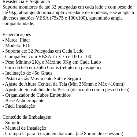
Resistência E Segurança
Suporta monitores de até 32 polegadas em cada lado e com peso de
até 9kg, abrangendo uma ampla variedade de modelos, e se adapta a
diversos padrões VESA (75x75 e 100x100), garantindo ampla
compatibilidade.
Especificações
- Marca: Fitter
- Modelo: F16
- Suporta até 32 Polegadas em Cada Lado
- Compatível com VESA 75 x 75 e 100 x 100
- Peso Mínimo 2Kg e Máximo 9Kg em Cada Lado
- Giro da tela em 360o Graus (retrato ou paisagem)
- Inclinação de 45o Graus
- Pistão a Gás Movimento Sutil e Seguro
- Ajuste de Altura Central da Tela (Min 350mm e Máx 410mm)
- Ajuste de Sensibilidade do Pistão (de acordo com o peso da tela)
- Organizador de Cabos Embutidos
- Base Antiderrapante
- Fácil Instalação
Conteúdo da Embalagem
- Suporte
- Manual de Instalação
- Grampo C para fixação em bancada (até 85mm de espessura)