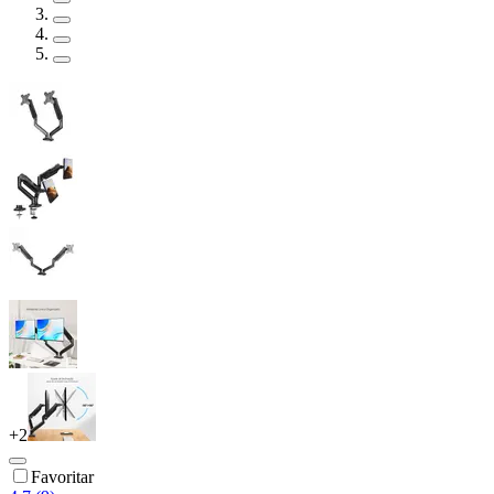
+
2
Favoritar