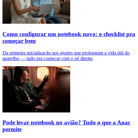
Como configurar um notebook novo: o checklist pra
começar bem
Da primeira inicialização aos ajustes que prolongam a vida útil do
aparelho — tudo pra começar com o pé direito
Pode levar notebook no avião? Tudo o que a Anac
permite