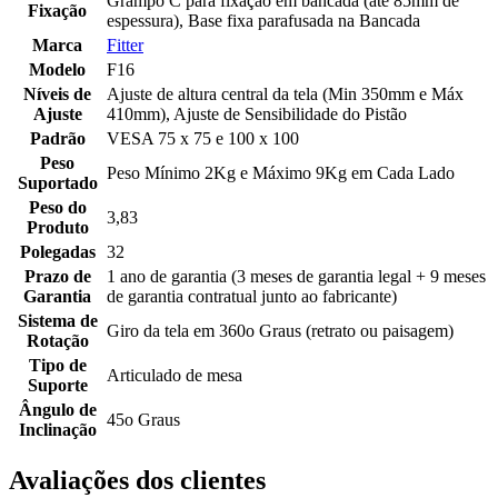
Grampo C para fixação em bancada (até 85mm de
Fixação
espessura), Base fixa parafusada na Bancada
Marca
Fitter
Modelo
F16
Níveis de
Ajuste de altura central da tela (Min 350mm e Máx
Ajuste
410mm), Ajuste de Sensibilidade do Pistão
Padrão
VESA 75 x 75 e 100 x 100
Peso
Peso Mínimo 2Kg e Máximo 9Kg em Cada Lado
Suportado
Peso do
3,83
Produto
Polegadas
32
Prazo de
1 ano de garantia (3 meses de garantia legal + 9 meses
Garantia
de garantia contratual junto ao fabricante)
Sistema de
Giro da tela em 360o Graus (retrato ou paisagem)
Rotação
Tipo de
Articulado de mesa
Suporte
Ângulo de
45o Graus
Inclinação
Avaliações dos clientes