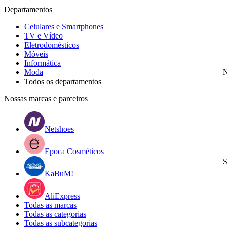
Departamentos
Celulares e Smartphones
TV e Vídeo
Eletrodomésticos
Móveis
Informática
Moda
N
Todos os departamentos
Nossas marcas e parceiros
Netshoes
Epoca Cosméticos
S
KaBuM!
AliExpress
Todas as marcas
Todas as categorias
Todas as subcategorias