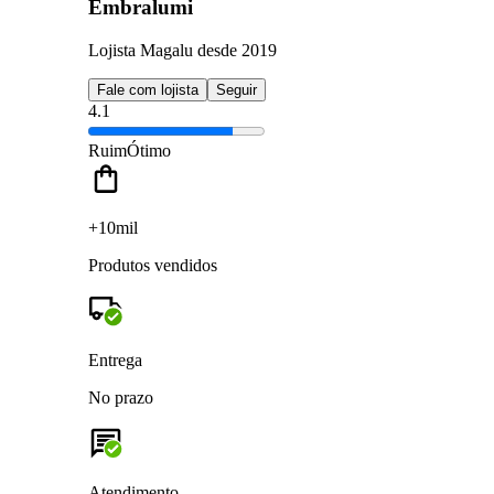
Embralumi
Lojista Magalu desde 2019
Fale com lojista
Seguir
4.1
Ruim
Ótimo
+10mil
Produtos vendidos
Entrega
No prazo
Atendimento