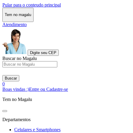
Pular para o conteudo principal
Tem no magalu
Atendimento
Digite seu CEP
Buscar no Magalu
Buscar
0
Boas vindas :)
Entre ou Cadastre-se
Tem no Magalu
Departamentos
Celulares e Smartphones