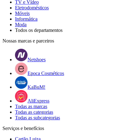
TV e Vídeo
Eletrodomésticos
Móveis
Informática
Moda
Todos os departamentos
Nossas marcas e parceiros
Netshoes
Epoca Cosméticos
KaBuM!
AliExpress
Todas as marcas
Todas as categorias
Todas as subcategorias
Serviços e benefícios
Cartão Luiza