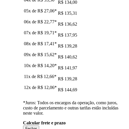
R$ 134,00
05x de
R$ 27,06
*
R$ 135,31
06x de
R$ 22,77
*
R$ 136,62
07x de
R$ 19,71
*
R$ 137,95
08x de
R$ 17,41
*
R$ 139,28
09x de
R$ 15,62
*
R$ 140,62
10x de
R$ 14,20
*
R$ 141,97
11x de
R$ 12,66
*
R$ 139,28
12x de
R$ 12,06
*
R$ 144,69
*Juros: Todos os encargos da operação, como juros,
custo de parcelamento e outras tarifas estão incluídas
neste valor.
Calcular frete e prazo
Fechar