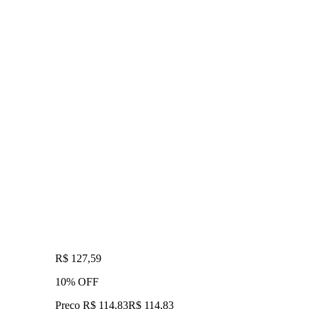
R$ 127,59
10% OFF
Preço R$ 114,83
R$
114
,
83