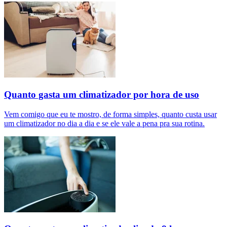
Quanto gasta um climatizador por hora de uso
Vem comigo que eu te mostro, de forma simples, quanto custa usar
um climatizador no dia a dia e se ele vale a pena pra sua rotina.