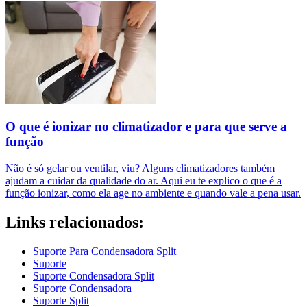
O que é ionizar no climatizador e para que serve a
função
Não é só gelar ou ventilar, viu? Alguns climatizadores também
ajudam a cuidar da qualidade do ar. Aqui eu te explico o que é a
função ionizar, como ela age no ambiente e quando vale a pena usar.
Links relacionados:
Suporte Para Condensadora Split
Suporte
Suporte Condensadora Split
Suporte Condensadora
Suporte Split