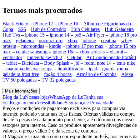
Termos mais procurados
Black Friday
–
iPhone 17
–
iPhone 16
–
Álbum de Figurinhas da
Copa
–
S26
–
Hub de Conteúdo
–
Hub Celulares
–
Hub Geladeira
–
Hub Tvs
–
iphone 15
–
iphone 14
–
ps5
–
Air Fryer
–
iphone 16 pro
max
–
geladeira
–
poco x7 pro
–
xbox
–
iphone
–
creatina
–
whey
protein
–
microondas
–
kindle
–
iphone 17 pro max
–
iphone 15 pro
max
–
celular samsung
–
iphone 16e
–
xbox series s
–
xiaomi
–
ventilador
–
nintendo switch 2
–
Celular
–
Ar Condicionado Portátil
–
tablet
–
Bicicleta
–
Body Splash
–
jbl
–
redmi note 14
–
tenis nike
–
maquina de lavar roupa
–
liquidificador
–
ipad
–
guarda roupa
–
geladeira frost free
–
fogão 4 bocas
–
Armário de Cozinha
–
Alexa
–
TV 50 polegadas
–
TV 32 polegadas
Mais informações
Blog da Lu
Nossas lojas
WhatsApp da Lu
Tenha sua
loja
Regulamento
Acessibilidade
Segurança e Privacidade
Preços e condições de pagamento exclusivos para compras via
internet, podendo variar nas lojas físicas. Ofertas válidas na compra
de até 5 peças de cada produto por cliente, até o término dos nossos
estoques para internet. Caso os produtos apresentem divergências de
valores, o preço válido é o da sacola de compras.
O Magazine Luiza atua como correspondente no País, nos termos da