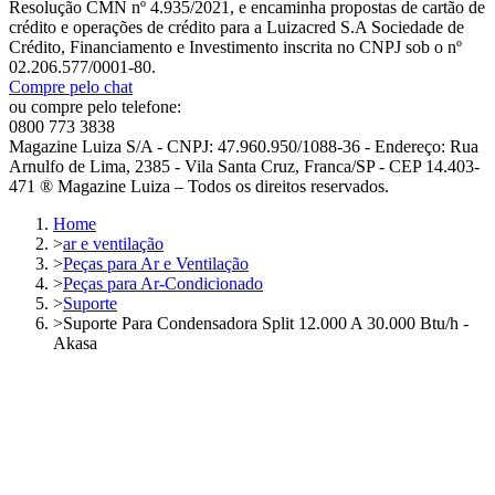
Resolução CMN nº 4.935/2021, e encaminha propostas de cartão de
crédito e operações de crédito para a Luizacred S.A Sociedade de
Crédito, Financiamento e Investimento inscrita no CNPJ sob o nº
02.206.577/0001-80.
Compre pelo chat
ou compre pelo telefone:
0800 773 3838
Magazine Luiza S/A - CNPJ: 47.960.950/1088-36 - Endereço: Rua
Arnulfo de Lima, 2385 - Vila Santa Cruz, Franca/SP - CEP 14.403-
471 ® Magazine Luiza – Todos os direitos reservados.
Home
>
ar e ventilação
>
Peças para Ar e Ventilação
>
Peças para Ar-Condicionado
>
Suporte
>
Suporte Para Condensadora Split 12.000 A 30.000 Btu/h -
Akasa