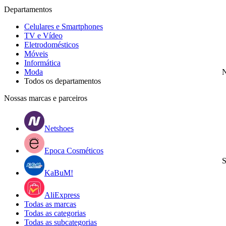
Departamentos
Celulares e Smartphones
TV e Vídeo
Eletrodomésticos
Móveis
Informática
Moda
N
Todos os departamentos
Nossas marcas e parceiros
Netshoes
Epoca Cosméticos
S
KaBuM!
AliExpress
Todas as marcas
Todas as categorias
Todas as subcategorias