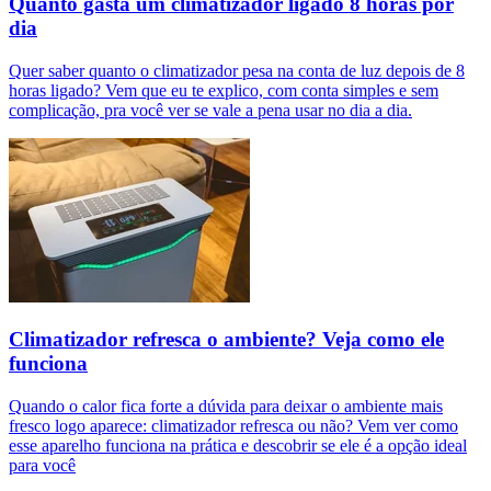
Quanto gasta um climatizador ligado 8 horas por
dia
Quer saber quanto o climatizador pesa na conta de luz depois de 8
horas ligado? Vem que eu te explico, com conta simples e sem
complicação, pra você ver se vale a pena usar no dia a dia.
Climatizador refresca o ambiente? Veja como ele
funciona
Quando o calor fica forte a dúvida para deixar o ambiente mais
fresco logo aparece: climatizador refresca ou não? Vem ver como
esse aparelho funciona na prática e descobrir se ele é a opção ideal
para você