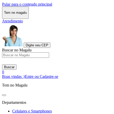
Pular para o conteudo principal
Tem no magalu
Atendimento
Digite seu CEP
Buscar no Magalu
Buscar
0
Boas vindas :)
Entre ou Cadastre-se
Tem no Magalu
Departamentos
Celulares e Smartphones