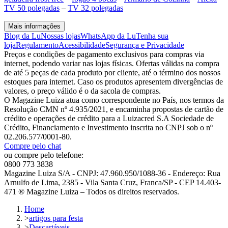
TV 50 polegadas
–
TV 32 polegadas
Mais informações
Blog da Lu
Nossas lojas
WhatsApp da Lu
Tenha sua
loja
Regulamento
Acessibilidade
Segurança e Privacidade
Preços e condições de pagamento exclusivos para compras via
internet, podendo variar nas lojas físicas. Ofertas válidas na compra
de até 5 peças de cada produto por cliente, até o término dos nossos
estoques para internet. Caso os produtos apresentem divergências de
valores, o preço válido é o da sacola de compras.
O Magazine Luiza atua como correspondente no País, nos termos da
Resolução CMN nº 4.935/2021, e encaminha propostas de cartão de
crédito e operações de crédito para a Luizacred S.A Sociedade de
Crédito, Financiamento e Investimento inscrita no CNPJ sob o nº
02.206.577/0001-80.
Compre pelo chat
ou compre pelo telefone:
0800 773 3838
Magazine Luiza S/A - CNPJ: 47.960.950/1088-36 - Endereço: Rua
Arnulfo de Lima, 2385 - Vila Santa Cruz, Franca/SP - CEP 14.403-
471 ® Magazine Luiza – Todos os direitos reservados.
Home
>
artigos para festa
>
Descartáveis