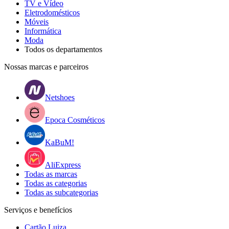
TV e Vídeo
Eletrodomésticos
Móveis
Informática
Moda
Todos os departamentos
Nossas marcas e parceiros
Netshoes
Epoca Cosméticos
KaBuM!
AliExpress
Todas as marcas
Todas as categorias
Todas as subcategorias
Serviços e benefícios
Cartão Luiza