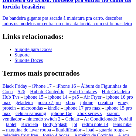
torcida brasileira
Da bandeira gigante pra sacada à miniatura pra carro, descubra
todos os modelos pra entrar no clima da torcida com estilo brasileiro
Links relacionados:
Suporte para Doces
Suporte
Suporte Doces
Termos mais procurados
Black Friday
–
iPhone 17
–
iPhone 16
–
Álbum de Figurinhas da
Copa
–
S26
–
Hub de Conteúdo
–
Hub Celulares
–
Hub Geladeira
–
Hub Tvs
–
iphone 15
–
iphone 14
–
ps5
–
Air Fryer
–
iphone 16 pro
max
–
geladeira
–
poco x7 pro
–
xbox
–
iphone
–
creatina
–
whey
protein
–
microondas
–
kindle
–
iphone 17 pro max
–
iphone 15 pro
max
–
celular samsung
–
iphone 16e
–
xbox series s
–
xiaomi
–
ventilador
–
nintendo switch 2
–
Celular
–
Ar Condicionado Portátil
–
tablet
–
Bicicleta
–
Body Splash
–
jbl
–
redmi note 14
–
tenis nike
–
maquina de lavar roupa
–
liquidificador
–
ipad
–
guarda roupa
–
geladeira frost free
–
fogão 4 bocas
–
Armário de Cozinha
–
Alexa
–